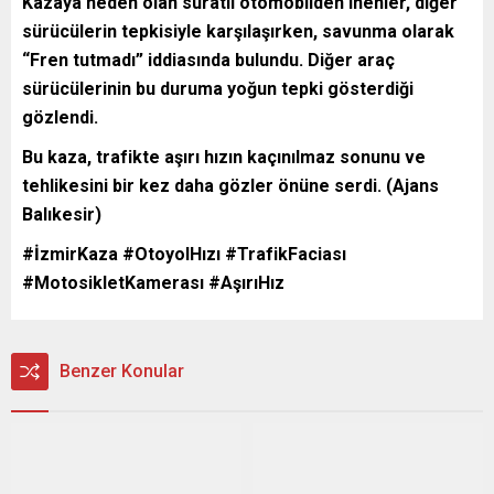
Kazaya neden olan süratli otomobilden inenler, diğer
sürücülerin tepkisiyle karşılaşırken, savunma olarak
“Fren tutmadı” iddiasında bulundu. Diğer araç
sürücülerinin bu duruma yoğun tepki gösterdiği
gözlendi.
Bu kaza, trafikte aşırı hızın kaçınılmaz sonunu ve
tehlikesini bir kez daha gözler önüne serdi. (Ajans
Balıkesir)
#İzmirKaza #OtoyolHızı #TrafikFaciası
#MotosikletKamerası #AşırıHız
Benzer Konular