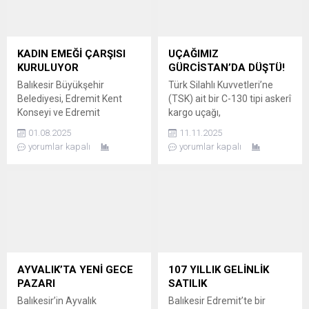
KADIN EMEĞİ ÇARŞISI
UÇAĞIMIZ
KURULUYOR
GÜRCİSTAN’DA DÜŞTÜ!
Balıkesir Büyükşehir
Türk Silahlı Kuvvetleri’ne
Belediyesi, Edremit Kent
(TSK) ait bir C-130 tipi askerî
Konseyi ve Edremit
kargo uçağı,
Belediyesi iş birliğinde 27-28
Azerbaycan’dan Türkiye’ye
01.08.2025
11.11.2025
Ağustos’ta Edremit Faruk
dönüş yolculuğu sırasında
yorumlar kapalı
yorumlar kapalı
Serpil Parkı’nda kurulacak
Gürcistan topraklarında
Kadın Emeği Çarşısı için
düştü. Milli Savunma
başvurular başladı.
Bakanlığı (MSB), olayı resmî
KADINLARA ÖZEL ÇARŞI
olarak duyurdu. ARAMA
KURULUYOR Balıkesir
KURTARMA ÇALIŞMALARI
Büyükşehir Belediye
BAŞLATILDI Milli Savunma
Başkanı Ahmet Akın
Bakanlığı, kazanın kesin
liderliğinde, kadınların el
nedenine dair henüz bir
emeği ürünlerini
açıklama yapmazken,
AYVALIK’TA YENİ GECE
107 YILLIK GELİNLİK
sergilemeleri ve ekonomiye
düşen uçaktaki personelin
PAZARI
SATILIK
katılmaları amacıyla Edremit
akıbetine dair de bilgi
Balıkesir’in Ayvalık
Balıkesir Edremit’te bir
Kent Konseyi iş birliğinde...
paylaşılmadı....