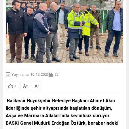
Yayınlama: 10.12.2025
25
A
A
+
-
1
Balıkesir Büyükşehir Belediye Başkanı Ahmet Akın
liderliğinde şehir altyapısında başlatılan dönüşüm,
Avşa ve Marmara Adaları’nda kesintisiz sürüyor.
BASKİ Genel Müdürü Erdoğan Öztürk, beraberindeki