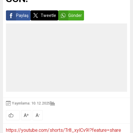
Paylaş
Tweetle
Gönder
Yayınlama: 10.12.2025
A
A
+
-
https://youtube.com/shorts/Tr8_xylCv9I?feature=share