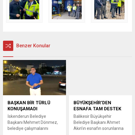
Benzer Konular
BAŞKAN BİR TÜRLÜ
BÜYÜKŞEHİR’DEN
KONUŞAMADI
ESNAFA TAM DESTEK
İskenderun Belediye
Balıkesir Büyükşehir
Başkanı Mehmet Dönmez,
Belediye Başkanı Ahmet
belediye çalışmalarını
Akın’ın esnafın sorunlarına
anlatmak amacıyla yol
hızlı çözümler üretmek