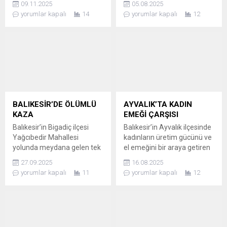
09.11.2025
05.08.2025
kenarında video çekimi
amacıyla kurduğu Esnaf ve
yorumlar kapalı
14
yorumlar kapalı
12
yaparken, trafikteki
Sanatkâr İşleri Dairesi
vatandaşların yoğun sevgi
Başkanlığı, çalışmalarına
gösterisiyle karşılaştı. Seyir
başladı. ESNAFIN
halindeki vatandaşların
TALEPLERİ HIZLI ÇÖZÜME
aralıksız selamları nedeniyle
ULAŞIYOR Balıkesir
kurmaya çalıştığı cümlelerin
Büyükşehir Belediyesi,
hiçbirini tamamlayamayan
“Esnaf olmadan, eşraf
Başkan Dönmez’in yaşadığı
olmaz” diyerek başlattığı
ilginç anlar, sosyal medyada
yeni birimle, esnafın
BALIKESİR’DE ÖLÜMLÜ
AYVALIK’TA KADIN
ilgi topladı. “SEN KES BİÇ
sorunlarını çözmeyi ve
KAZA
EMEĞİ ÇARŞISI
YAPIŞTIR BİR ŞEYLER” DEDİ
işlerini kolaylaştırmayı
Balıkesir’in Bigadiç ilçesi
Balıkesir’in Ayvalık ilçesinde
Vatandaşların korna
hedefliyor. Esnaf ve
Yağcıbedir Mahallesi
kadınların üretim gücünü ve
çalarak...
Sanatkâr İşleri Daire...
yolunda meydana gelen tek
el emeğini bir araya getiren
taraflı trafik kazasında,
Kadın Emeği Çarşısı
27.09.2025
16.08.2025
otomobil sürücüsü hayatını
kapılarını açtı. ÜRETEN
yorumlar kapalı
11
yorumlar kapalı
12
kaybetti. SÜRÜCÜ
KADINLAR GÜÇLENDİKÇE,
ARAÇTAN ÇIKARILDI Bigadiç
TOPLUM DA GELİŞİR Ayvalık
ilçesine bağlı Yağcıbedir M
Belediyesi’nin öncülüğünde
ahallesi yolunda seyreden
açılan Kadın Emeği Çarşısı,
bir otomobilin karıştığı
Ayvalık Kooperatifi,