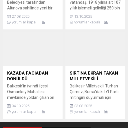
Belediyesi tarafından
vatandaş, 1918 yılına ait 107
Altınova sahilinde yeni bir
yıllık işlemeli gelinliği 250 bin
gece pazarı açıldı. IŞIL IŞIL
TL’den satışa çıkardı. Sosyal
27.08.2025
13.10.2025
BİR MEKAN Ayvalık
medyada farklı yorumlar
yorumlar kapalı
yorumlar kapalı
Belediyesi tarafından
yapıldı. TARİHİ GELİNLİĞE
Altınova sahilinde yenilenen
250 BİN TL FİYAT Balıkesir’in
“Sahil Gece Pazarı”,
Edremit ilçesinde yaşayan
vatandaşların yoğun ilgisiyle
bir vatandaş, büyük bir
karşılaştı. Gece pazarı,
emekle yapılmış, 1918
modern stantları ve ışıl ışıl
yılından kalma 107 yıllık
atmosferiyle hem esnafa
işlemeli bir gelinliği satışa
hem de ziyaretçilere keyifli
sundu. Sosyal medya...
bir ortam sunuyor.
KAZADA FACİADAN
SIRTINA EKRAN TAKAN
UNUTULMAZ BİR GECE...
DÖNÜLDÜ
MİLLETVEKİLİ
Balıkesir’in İvrindi ilçesi
Balıkesir Milletvekili Turhan
Osmanköy Mahallesi
Çömez, Bursa’daki İYİ Parti
mevkiinde yoldan çıkan bir
mitingini duyurmak için
araç şarampole yuvarlandı.
scooterla şehir turu atan
04.10.2025
03.08.2025
Araç sürücüsü hafif
gençlere katıldı ve kask takıp
yorumlar kapalı
yorumlar kapalı
yaralandı. YOLDAN ÇIKIP
sırtına ekran bağladı.
DEVRİLDİ Kaza, Balıkesir’in
MİLLETVEKİLİNDEN
İvrindi ilçesi Osmanköy
YARATICI KAMPANYA