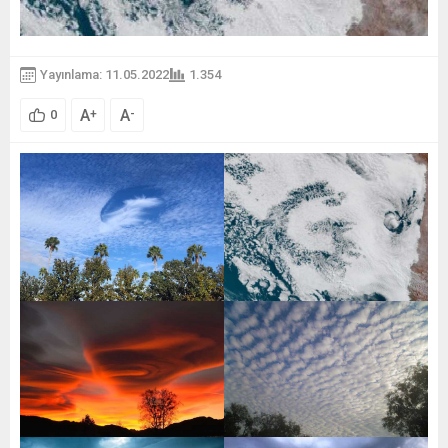
Yayınlama: 11.05.2022
1.354
A
A
+
-
0