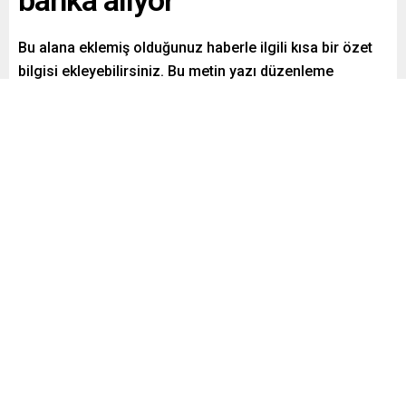
banka alıyor
getirdi. Başkan...
Bu alana eklemiş olduğunuz haberle ilgili kısa bir özet
bilgisi ekleyebilirsiniz. Bu metin yazı düzenleme
sayfasında “Özet” bölümünden eklenebilir. Özet
eklenmişse başlık altında kalın olarak bu şekilde
gösterilir, eklenmemişse bu alan boş kalır.
Paylaş
Tweetle
Gönder