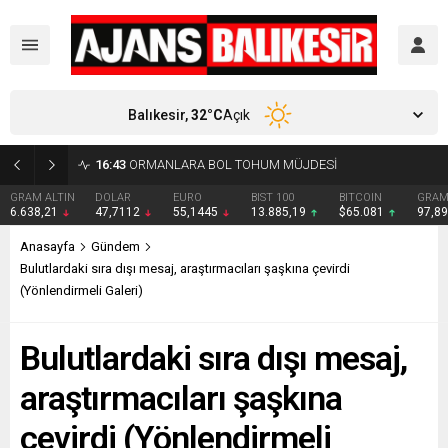
Balıkesir,
32
°C
Açık
16:15
DENİZLERDE 100. YIL COŞKUSU YAŞANDI
DOLAR
EURO
BIST 100
BITCOIN
GRAM GÜMÜŞ
BI
47,7112
55,1445
13.885,19
$65.081
97,89
₺
Anasayfa
Gündem
Bulutlardaki sıra dışı mesaj, araştırmacıları şaşkına çevirdi
(Yönlendirmeli Galeri)
Bulutlardaki sıra dışı mesaj,
araştırmacıları şaşkına
çevirdi (Yönlendirmeli