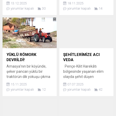
kazandırdı. Mobil oto yıkama
Mahallesi’nde, Türkiye’ye
13.12.2025
18.11.2025
hizmeti vermeye başlayan
örnek olacak öncü bir projeyi
yorumlar kapalı
30
yorumlar kapalı
14
girişimci, özel olarak
hayata geçiriyor: Can Dost
donattığı hafif ticari aracıyla
Doğal Yaşam Alanı. Toplam
müşterilerin istediği yere
75.000 metrekare alanda
giderek araçlarını temizliyor.
kurulan tesis, özellikle özel
EKİPMANLARLA
gereksinimli patili dostlar
DONATILMIŞ ARAÇ Girişimci,
için hazırlanan sosyalleşme
bir hafif ticari aracı yıkama,
ve oyun alanlarıyla
kurulama ve temizlik için
Türkiye’de bir ilk olma
gerekli tüm ekipmanlarla
özelliği taşıyor. 6 BİN
YÜKLÜ RÖMORK
ŞEHİTLERİMİZE ACI
donattı. Müşterilerin ayağına
KAPASİTELİ TAM...
DEVRİLDİ!
VEDA
kadar...
Amasya’nın bir köyünde,
Pençe-Kilit Harekâtı
şeker pancarı yüklü bir
bölgesinde yaşanan elim
traktörün dik yokuşu çıkma
olayda şehit düşen
mücadelesi faciayla
kahraman askerlerimizin
15.11.2025
07.07.2025
sonuçlandı. Yokuşu
6’sı, düzenlenen hüzünlü
yorumlar kapalı
12
yorumlar kapalı
42
tırmanmakta zorlanan
törenle memleketlerine
traktör, bir anda geri geri
uğurlandı. Millî Savunma
kaymaya başladı. Traktör
Bakanı Yaşar Güler ve TSK
sürücüsünün tüm çabasına
Komuta Kademesi’nin
rağmen savrulan römork,
katılımıyla Yüksekova