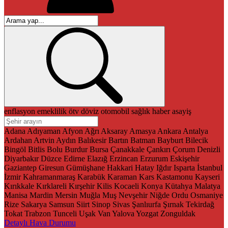
enflasyon
emeklilik
ötv
döviz
otomobil
sağlık
haber
asayiş
Adana
Adıyaman
Afyon
Ağrı
Aksaray
Amasya
Ankara
Antalya
Ardahan
Artvin
Aydın
Balıkesir
Bartın
Batman
Bayburt
Bilecik
Bingöl
Bitlis
Bolu
Burdur
Bursa
Çanakkale
Çankırı
Çorum
Denizli
Diyarbakır
Düzce
Edirne
Elazığ
Erzincan
Erzurum
Eskişehir
Gaziantep
Giresun
Gümüşhane
Hakkari
Hatay
Iğdır
Isparta
İstanbul
İzmir
Kahramanmaraş
Karabük
Karaman
Kars
Kastamonu
Kayseri
Kırıkkale
Kırklareli
Kırşehir
Kilis
Kocaeli
Konya
Kütahya
Malatya
Manisa
Mardin
Mersin
Muğla
Muş
Nevşehir
Niğde
Ordu
Osmaniye
Rize
Sakarya
Samsun
Siirt
Sinop
Sivas
Şanlıurfa
Şırnak
Tekirdağ
Tokat
Trabzon
Tunceli
Uşak
Van
Yalova
Yozgat
Zonguldak
Detaylı Hava Durumu