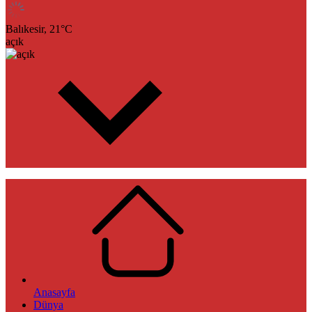
Balıkesir,
21
°C
açık
Anasayfa
Dünya