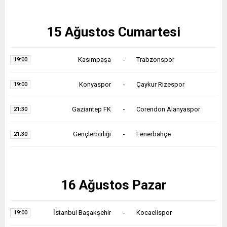
15 Ağustos Cumartesi
Kasımpaşa
-
Trabzonspor
19:00
Konyaspor
-
Çaykur Rizespor
19:00
Gaziantep FK
-
Corendon Alanyaspor
21:30
Gençlerbirliği
-
Fenerbahçe
21:30
16 Ağustos Pazar
İstanbul Başakşehir
-
Kocaelispor
19:00