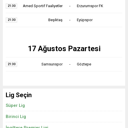
Amed Sportif Faaliyetler
-
Erzurumspor FK
21:30
Beşiktaş
-
Eyüpspor
21:30
17 Ağustos Pazartesi
Samsunspor
-
Göztepe
21:30
Lig Seçin
Süper Lig
Birinci Lig
İngiltere Premier Ligi