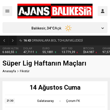
Balıkesir,
34
°C
Açık
16:43
ORMANLARA BOL TOHUM MÜJDESİ
GRAM ALTIN
DOLAR
EURO
BIST 100
BITCOIN
GRAM
6.660,55
47,7111
55,1881
13.779,39
$64.987
97,5
Süper Lig Haftanın Maçları
Anasayfa
Fikstür
14 Ağustos Cuma
Galatasaray
-
Çorum FK
21:30