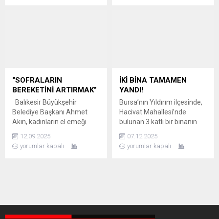
olarak denetledi. 17 farklı
anlarda, çocuk, usta sanatçı
ekip ve 57 personelin
Ahmet Kaya’nın unutulmaz
katılımıyla başlayan
eseri ‘Hani Benim Gençliğim’i
denetimlerde, hijyen
seslendirdi. ŞARKIYI
kuralları başta olmak üzere
YAŞAYARAK SÖYLEDİ Bir
birçok kriter incelendi.
parktaki çocuk, küçük yaşına
DENETİMLERDE HİJYEN
rağmen sergilediği olgun
KIRMIZI ÇİZGİ OLDU
performansla dikkat çekti.
“SOFRALARIN
İKİ BİNA TAMAMEN
Üretimden sofraya gıda
Çocuğun, Ahmet Kaya’nın
BEREKETİNİ ARTIRMAK”
YANDI!
güvenliğini sağlamak...
duygusal parçasını...
Balıkesir Büyükşehir
Bursa’nın Yıldırım ilçesinde,
Belediye Başkanı Ahmet
Hacivat Mahallesi’nde
Akın, kadınların el emeği
bulunan 3 katlı bir binanın
ürünlerini kazanca
giriş katında henüz
12.09.2025
07.12.2025
dönüştürecek Kadın Emeği
belirlenemeyen bir sebeple
yorumlar kapalı
yorumlar kapalı
Çarşıları’nı 20 ilçede
yangın çıktı. Kısa sürede
kuracaklarını söyledi. 20
büyüyen alevler, bitişikteki 4
İLÇEYE YAYILACAK Balıkesir
katlı binaya da sıçradı.
Büyükşehir Belediye
Yangın, yaklaşık 1 saat
Başkanı Ahmet Akın ve eşi
süren çalışmaların ardından
Arbil Akın, Bandırma
kontrol altına alındı. İki
Cumhuriyet Meydanı’nda
binada da büyük hasar