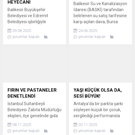
HEYECANI
Balıkesir Su ve Kanalizasyon
Balıkesir Büyükşehir
İdaresi (BASKİ) tarafından
Belediyesi ve Edremit
belirlenen su satış tarifesine
Belediyesi işbirliğiyle
karşı açılan dava, Bursa
düzenlenen “Plaj Voleybolu
Bölge İdare Mahkemesi
09.08.2025
24.06.2025
Halk Turnuvası” Altınoluk’ta
tarafından BASKİ lehine
yorumlar kapalı
yorumlar kapalı
başladı. PLAJLAR SPORLA
sonuçlandı. YARGI, SU
ŞENLENDİ Yaz aylarının
TARİFESİNİ ONAYLADI
vazgeçilmezi olan plaj
BASKİ Genel Müdürlüğü’nün
voleybolu tutkunları,
27 Ağustos 2024 tarihli su
Balıkesir’in turistik Altınoluk
satış tarifesi kararına
Mahallesi’nde bir araya
yönelik hukuki süreç
geldi. Balıkesir Büyükşehir
tamamlandı. AK Parti
Belediyesi ve Edremit
Belediye Meclis Üyesi
Belediyesi işbirliğiyle
Mehmet Birol Şahin’in...
FIRIN VE PASTANELER
YAŞI KÜÇÜK OLSA DA,
düzenlenen “Plaj Voleybolu
DENETLENDİ
SESİ BÜYÜK!
Halk Turnuvası”nda
İstanbul Sultanbeyli
Antalya’da bir parkta şarkı
sporseverler, “Halk
Belediyesi Zabıta Müdürlüğü
söyleyen küçük bir çocuk,
Turnuvası” ve “Mix
ekipleri, ilçe genelinde gıda
sergilediği performansla
Kategori”...
güvenliği ve halk sağlığını
dinleyenlerin büyük ilgisini
08.11.2025
02.11.2025
korumak amacıyla 228 fırın
çekti. Çevredeki genç
yorumlar kapalı
yorumlar kapalı
ve pastaneyi eş zamanlı
kızların videoya kaydettiği