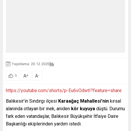
Yayınlama: 20.12.2025
A
A
+
-
1
https://youtube.com/shorts/p-Eu6vOdwtI?feature=share
Balıkesir’in Sındırgı ilçesi
Karaağaç Mahallesi’nin
kırsal
alanında otlayan bir inek, aniden
kör kuyuya
düştü. Durumu
fark eden vatandaşlar, Balıkesir Büyükşehir İtfaiye Daire
Başkanlığı ekiplerinden yardım istedi.