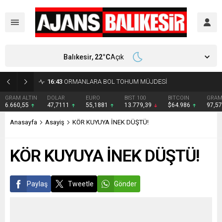
Balıkesir,
22
°C
Açık
16:43
ORMANLARA BOL TOHUM MÜJDESİ
GRAM ALTIN
DOLAR
EURO
BIST 100
BITCOIN
GRAM
6.660,55
47,7111
55,1881
13.779,39
$64.986
97,5
Anasayfa
Asayiş
KÖR KUYUYA İNEK DÜŞTÜ!
KÖR KUYUYA İNEK DÜŞTÜ!
Paylaş
Tweetle
Gönder