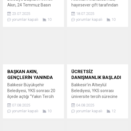
Akın, 24 Temmuz Basın
hayırsever çift tarafından
Bayramı dolayısıyla mesaj
yaptırılacak olan Aile Sağlığı
23.07.2025
18.07.2025
yayınlayarak, özgür ve
Merkezi’nin temeli atıldı.
yorumlar kapalı
10
yorumlar kapalı
10
tarafsız basının önemini
HAYIRSEVERLERDEN
vurguladı. ÖZGÜR BASIN
YATIRIM DESTEĞİ
DEMOKRASİNİN
Edremit’in Altınkum
VAZGEÇİLMEZİ Balıkesir
Mahallesi’nde, Akdeniz
Büyükşehir Belediye
Caddesi üzerindeki 1075.
Başkanı Ahmet Akın,
Sokak’ta inşa edilecek olan
basında sansürün
yeni Aile Sağlığı Merkezi için
kaldırılışının yıl dönümü olan
temel atma töreni
24 Temmuz Basın
düzenlendi. Hayırsever Filiz-
BAŞKAN AKIN,
ÜCRETSİZ
Bayramı’nı kutladı. Başkan
Ergül İrkilmez çiftinin
GENÇLERİN YANINDA
DANIŞMANLIK BAŞLADI
Akın, mesajında özgür ve
katkılarıyla hayata
Balıkesir Büyükşehir
Balıkesir’in Altıeylül
tarafsız bir basının güçlü...
geçirilecek olan merkez, 273
Belediyesi, YKS sonrası 20
Belediyesi, YKS sonrası
metrekare...
ilçede açtığı “Yakın Tercih
üniversite tercih sürecine
Merkezleri” ile öğrencilere
giren öğrencilere yönelik 1-
07.08.2025
04.08.2025
ücretsiz danışmanlık
13 Ağustos tarihleri
yorumlar kapalı
10
yorumlar kapalı
12
hizmeti sunuyor. UZMAN
arasında ücretsiz
DANIŞMANLARLA DOĞRU
danışmanlık hizmeti
TERCİH Balıkesir Büyükşehir
başlattı. UZMAN