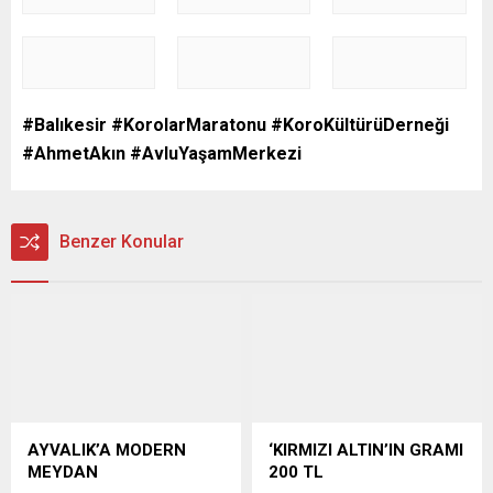
#Balıkesir #KorolarMaratonu #KoroKültürüDerneği
#AhmetAkın #AvluYaşamMerkezi
Benzer Konular
AYVALIK’A MODERN
‘KIRMIZI ALTIN’IN GRAMI
MEYDAN
200 TL