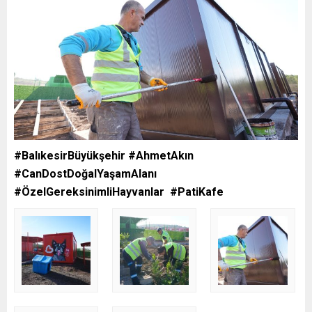
#BalıkesirBüyükşehir #AhmetAkın
#CanDostDoğalYaşamAlanı
#ÖzelGereksinimliHayvanlar #PatiKafe