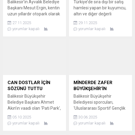
Balıkesir’in Ayvalık Belediye
Türkiye’de sıra dışı bir satış
Başkanı Mesut Ergin, kentin
hamlesi yapan bir kuyumcu,
uzun yıllardır otopark olarak
altın ve diğer değerli
kullanılan deniz kenarındaki
madenlerin yanı sıra
27.11.2025
29.11.2025
Tarihi Gümrük Meydanı’nı
müşterilerine safran
yorumlar kapalı
yorumlar kapalı
yeniden düzenleyerek
satmaya başladı. ‘Kırmızı
Ayvalık’a modern, güvenli ve
altın’ olarak da bilinen
denizle bütünleşen yeni bir
safranın kilogram fiyatı 200
buluşma noktası
bin liradan başlarken, gramı
kazandırdıklarını açıkladı.
ise 200 liradan alıcı buluyor.
Başkan Ergin, “Gümrük
Kuyumcunun bu ilginç
Meydanı’nı yeniden gerçek
girişimi, müşterilerin büyük
kimliğine kavuşturuyoruz.
dikkatini çekti. SAFRANIN
Burası artık kentimizin
FAYDALARI DA...
CAN DOSTLAR İÇİN
MİNDERDE ZAFER
nefes alan, yaşayan ve
SÖZÜNÜ TUTTU
BÜYÜKŞEHİR’İN
herkesin özgürce
Balıkesir Büyükşehir
Balıkesir Büyükşehir
kullanabileceği yeni...
Belediye Başkanı Ahmet
Belediyesi sporcuları,
Akın’ın vaadi olan ‘Pati Park’,
‘Uluslararası Sportif Gençlik
Avlu Yaşam Merkezi’nde
Değişim Projesi’
05.10.2025
30.06.2025
800 metrekarelik alanda
kapsamındaki güreş
yorumlar kapalı
yorumlar kapalı
hizmete girdi ve can
müsabakalarında 14
dostların sosyalleşme ile
madalya kazandı. BAŞKAN