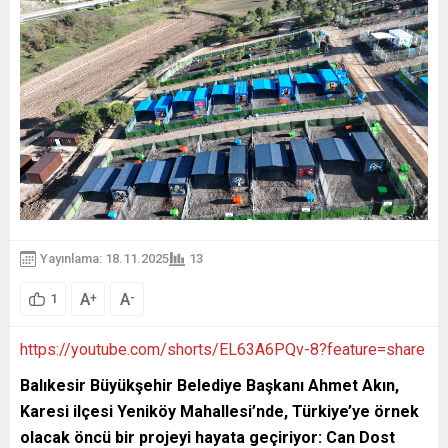
Yayınlama: 18.11.2025
13
A
A
+
-
1
https://youtube.com/shorts/EL63A6PQv-8?feature=share
Balıkesir Büyükşehir Belediye Başkanı Ahmet Akın,
Karesi ilçesi Yeniköy Mahallesi’nde, Türkiye’ye örnek
olacak öncü bir projeyi hayata geçiriyor: Can Dost