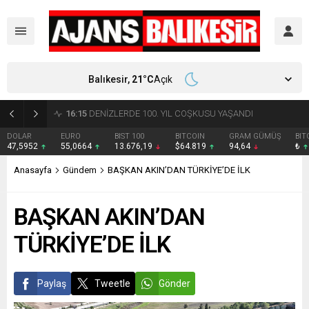
Balıkesir,
21
°C
Açık
16:15
DENİZLERDE 100. YIL COŞKUSU YAŞANDI
DOLAR
EURO
BIST 100
BITCOIN
GRAM GÜMÜŞ
BIT
47,5952
55,0664
13.676,19
$64.819
94,64
₺
Anasayfa
Gündem
BAŞKAN AKIN’DAN TÜRKİYE’DE İLK
BAŞKAN AKIN’DAN
TÜRKİYE’DE İLK
Paylaş
Tweetle
Gönder