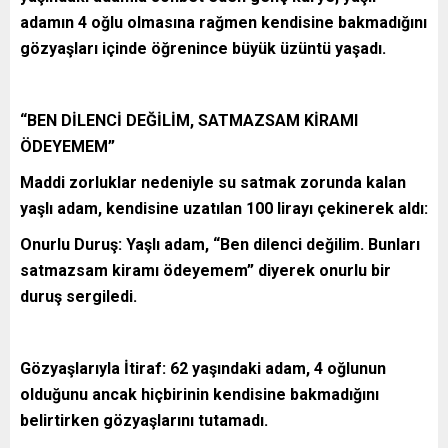
adamın 4 oğlu olmasına rağmen kendisine bakmadığını
gözyaşları içinde öğrenince büyük üzüntü yaşadı.
“BEN DİLENCİ DEĞİLİM, SATMAZSAM KİRAMI
ÖDEYEMEM”
Maddi zorluklar nedeniyle su satmak zorunda kalan
yaşlı adam, kendisine uzatılan 100 lirayı çekinerek aldı:
Onurlu Duruş: Yaşlı adam, “Ben dilenci değilim. Bunları
satmazsam kiramı ödeyemem” diyerek onurlu bir
duruş sergiledi.
Gözyaşlarıyla İtiraf: 62 yaşındaki adam, 4 oğlunun
olduğunu ancak hiçbirinin kendisine bakmadığını
belirtirken gözyaşlarını tutamadı.