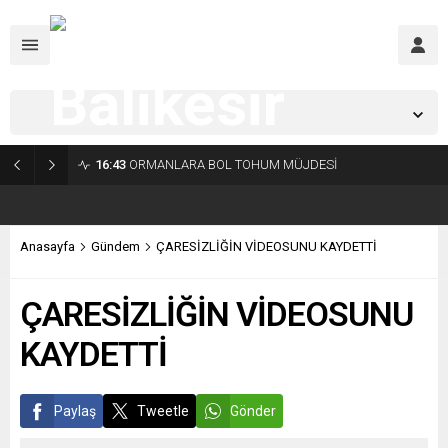
Balıkesir,
22
°C
Açık
16:43
ORMANLARA BOL TOHUM MÜJDESİ
Anasayfa
Gündem
ÇARESİZLİĞİN VİDEOSUNU KAYDETTİ
ÇARESİZLİĞİN VİDEOSUNU
KAYDETTİ
Paylaş
Tweetle
Gönder