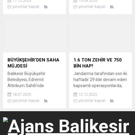
17.12.2025
15.09.2025
hastalanan yavrusunu
büyümeden söndürüldü.
yorumlar kapalı
yorumlar kapalı
tedavi ettirmek için büyük
YOĞUN DUMAN VE PANİK
bir çaba göstererek onu
Edremit Adliye Sarayı
ağzıyla taşıyıp bir veteriner
binasının zemin katında
kliniğinin önüne bıraktı.
yangın çıktı. Yoğun duman
VETERİNER HEMEN
ve alevleri görenler korku ve
MÜDAHALE ETTİ Yavrusunu
panik yaşadı. Olay yerine
kapının önüne bıraktıktan
sevk edilen Balıkesir
sonra sabırla beklemeye
Büyükşehir Belediyesi
başlayan anne kedinin
İtfaiye Daire Başkanlığı
BÜYÜKŞEHİR’DEN SAHA
1.6 TON ZEHİR VE 750
durumunu anlayan
ekipleri, yangına müdahale
MÜJDESİ
BİN HAP!
veteriner,...
ederek...
Balıkesir Büyükşehir
Jandarma tarafından son iki
Belediyesi, Edremit
haftadır 29 ilde devam eden
Altınkum Sahili’nde
kapsamlı operasyonlarda,
vatandaşların talebi üzerine
toplum sağlığına zarar
18.07.2025
12.12.2025
plaj voleybolu sahası
verecek miktarda
yorumlar kapalı
yorumlar kapalı
oluşturdu; gençler ve
uyuşturucu ele geçirildi.
sporseverler yeni sahadan
Operasyonlarda, 1 Ton 628
oldukça memnun kaldı.
kilo uyuşturucu madde ile
BAŞKAN AKIN’DAN
birlikte 750 bin 238 adet
SPORSEVERLERE MÜJDE
uyuşturucu hap ele
Balıkesir Büyükşehir
geçirilerek piyasaya