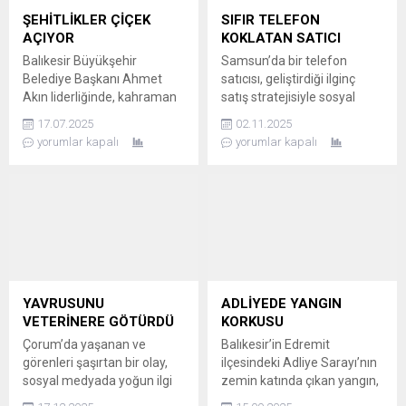
ŞEHİTLİKLER ÇİÇEK
SIFIR TELEFON
AÇIYOR
KOKLATAN SATICI
Balıkesir Büyükşehir
Samsun’da bir telefon
Belediye Başkanı Ahmet
satıcısı, geliştirdiği ilginç
Akın liderliğinde, kahraman
satış stratejisiyle sosyal
şehitlerin anısını yaşatmak
medyada fenomen haline
17.07.2025
02.11.2025
için şehitliklerde bakım ve
geldi. Tarık Balcı isimli satıcı,
yorumlar kapalı
yorumlar kapalı
çiçeklendirme çalışmaları
sattığı sıfır telefonları
yapılıyor. ŞEHİTLİKLERE
müşterilerinin gözü önünde
KAPSAMLI BAKIM VE
açtıktan sonra, özellikle
ONARIM Balıkesir
tanıdık müşterileriyle birlikte
Büyükşehir Belediye
koklayarak o anları videoya
Başkanı Ahmet Akın, vatan
çekiyor. BALCI’NIN ENERJİSİ
topraklarını canları pahasına
VE ŞOVU İLGİ ÇEKİYOR Tarık
savunan aziz şehitlerin
Balcı’nın başlattığı bu sıfır
hatırasını canlı tutmak
telefon koklama akımı,
YAVRUSUNU
ADLİYEDE YANGIN
amacıyla tüm ekiplerini
özellikle yüksek...
VETERİNERE GÖTÜRDÜ
KORKUSU
seferber etti. Şehitliklerde
Çorum’da yaşanan ve
Balıkesir’in Edremit
rutin temizlik, bakım ve...
görenleri şaşırtan bir olay,
ilçesindeki Adliye Sarayı’nın
sosyal medyada yoğun ilgi
zemin katında çıkan yangın,
topladı. Bir anne kedi,
ekiplerin hızlı müdahalesiyle