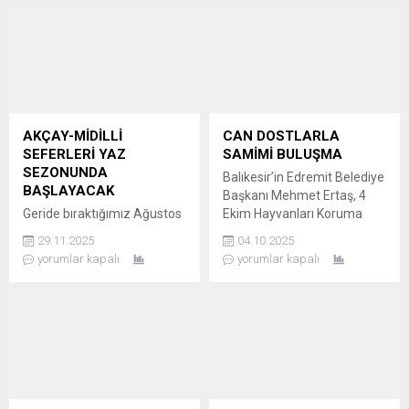
AKÇAY-MİDİLLİ
CAN DOSTLARLA
SEFERLERİ YAZ
SAMİMİ BULUŞMA
SEZONUNDA
Balıkesir’in Edremit Belediye
BAŞLAYACAK
Başkanı Mehmet Ertaş, 4
Geride bıraktığımız Ağustos
Ekim Hayvanları Koruma
ayında Balıkesir Deniz
Günü’nde, Sokak Hayvanları
29.11.2025
04.10.2025
Otobüsleri (BADO) Ayvalık-
Bakım ve Rehabilitasyon
yorumlar kapalı
yorumlar kapalı
Midilli seferlerini başlatan
Merkezi’ni ziyaret etti.
Balıkesir Büyükşehir
Ayrıca, bir yavru köpek te
Belediye Başkanı Ahmet
sahiplendirildi. ERTAŞ:
Akın, önümüzdeki yaz
“SATIN ALMAK DEĞİL,
sezonunda da Akçay-Midilli
SAHİPLENMEK” Edremit
seferlerini başlatmaya
Belediye Başkanı Mehmet
hazırlanıyor. “1.Yılımızda
Ertaş, 4 Ekim Hayvanları
Büyük Balıkesir Buluşması”
Koruma Günü öncesinde