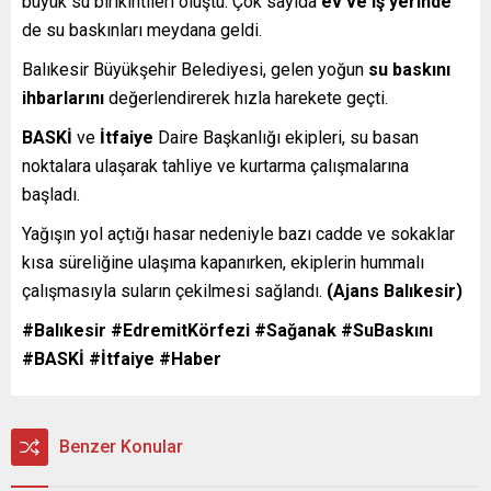
büyük su birikintileri oluştu. Çok sayıda
ev ve iş yerinde
de su baskınları meydana geldi.
Balıkesir Büyükşehir Belediyesi, gelen yoğun
su baskını
ihbarlarını
değerlendirerek hızla harekete geçti.
BASKİ
ve
İtfaiye
Daire Başkanlığı ekipleri, su basan
noktalara ulaşarak tahliye ve kurtarma çalışmalarına
başladı.
Yağışın yol açtığı hasar nedeniyle bazı cadde ve sokaklar
kısa süreliğine ulaşıma kapanırken, ekiplerin hummalı
çalışmasıyla suların çekilmesi sağlandı.
(Ajans Balıkesir)
#Balıkesir #EdremitKörfezi #Sağanak #SuBaskını
#BASKİ #İtfaiye #Haber
Benzer Konular