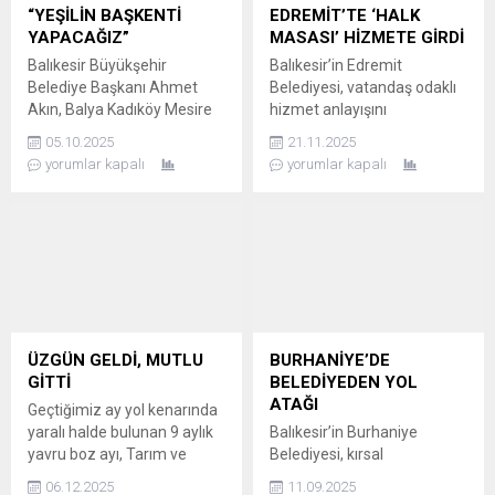
lansmanında söz verdiği
Sokak Hayvanları Bakım ve
“YEŞİLİN BAŞKENTİ
EDREMİT’TE ‘HALK
Midilli seferlerini geride
Rehabilitasyon Merkezi’ni
YAPACAĞIZ”
MASASI’ HİZMETE GİRDİ
bıraktığımız Ağustos ayında
ziyaret ederek,...
Balıkesir Büyükşehir
Balıkesir’in Edremit
faaliyete alarak Balıkesir
Belediye Başkanı Ahmet
Belediyesi, vatandaş odaklı
Deniz Otobüsleri AŞ (BADO)
Akın, Balya Kadıköy Mesire
hizmet anlayışını
adı altında Ayvalık
Alanı’nın açılışında
güçlendirmek amacıyla
seferlerini başlatan...
05.10.2025
21.11.2025
konuşarak, 6 bin 350
“Halk Masası” birimini
yorumlar kapalı
yorumlar kapalı
metrekarelik engelsiz alanı
faaliyete geçirdi. Yeni
hizmete açtıklarını belirtti.
kurulan Halk Masası,
KADIKÖY MESİRE ALANI
Edremitlilere iş ve işlemlerini
HİZMETE GİRDİ Balıkesir
daha hızlı, şeffaf ve etkin bir
Büyükşehir Belediye
şekilde gerçekleştirme
Başkanı Ahmet Akın ve eşi
imkânı sunarak,
Arbil Akın’ın katılımıyla Balya
vatandaşların talep, şikayet
Kadıköy Mesire Alanı’nın
ve bilgi edinme gibi
açılış töreni gerçekleştirildi.
konularda tek merkezden
ÜZGÜN GELDİ, MUTLU
BURHANİYE’DE
Balya Belediye Başkanı
destek almasını sağlayacak.
GİTTİ
BELEDİYEDEN YOL
Orhan Gaga’nın...
BAŞKAN ERTAŞ: “HİZMET
ATAĞI
Geçtiğimiz ay yol kenarında
KALİTESİNİ ARTIRACAĞIZ”...
yaralı halde bulunan 9 aylık
Balıkesir’in Burhaniye
yavru boz ayı, Tarım ve
Belediyesi, kırsal
Orman Bakanlığı’na bağlı
mahallelerde yol yapım ve
06.12.2025
11.09.2025