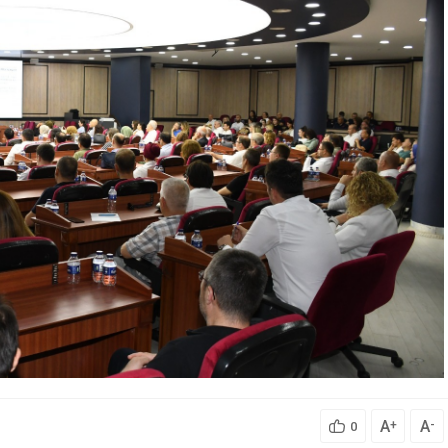
A
A
+
-
0