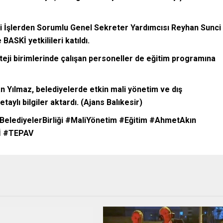
li İşlerden Sorumlu Genel Sekreter Yardımcısı Reyhan Sunci
BASKİ yetkilileri katıldı.
ateji birimlerinde çalışan personeller de eğitim programına
an Yılmaz, belediyelerde etkin mali yönetim ve dış
aylı bilgiler aktardı. (Ajans Balıkesir)
BelediyelerBirliği #MaliYönetim #Eğitim #AhmetAkın
İ #TEPAV