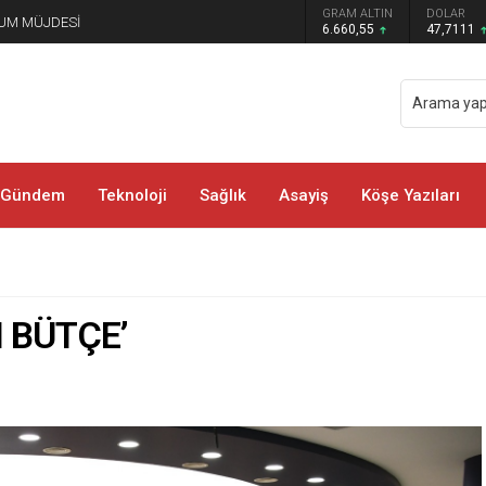
GRAM ALTIN
DOLAR
EURO
 COŞKUSU YAŞANDI
6.660,55
47,7111
55,1881
Gündem
Teknoloji
Sağlık
Asayiş
Köşe Yazıları
 BÜTÇE’