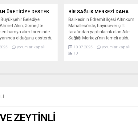
AN ÜRETİCİYE DESTEK
BİR SAĞLIK MERKEZİ DAHA
r Büyükşehir Belediye
Balıkesir’in Edremit ilçesi Altınkum
 Ahmet Akın, Gömeç’te
Mahallesi’nde, hayırsever çift
nen bamya alım töreninde
tarafından yaptırılacak olan Aile
n yanında olduğunu gösterdi.
Sağlığı Merkezi’nin temeli atıldı.
FİYATININ ÜZERİNDE
HAYIRSEVERLERDEN YATIRIM
2025
yorumlar kapalı
18.07.2025
yorumlar kapalı
alıkesir Büyükşehir
DESTEĞİ Edremit’in Altınkum
10
 Başkanı Ahmet Akın’ın
Mahallesi’nde, Akdeniz Caddesi
ğı “Çiftçi Destek Programı”
üzerindeki 1075. Sokak’ta inşa
nda, Gömeçli bamya
edilecek olan yeni Aile Sağlığı
rine destek verildi. Piyasada
Merkezi için temel atma töreni
an bamya, Büyükşehir
düzenlendi. Hayırsever Filiz-Ergül
si tarafından 100 TL’den
İrkilmez çiftinin katkılarıyla hayata
ndı. Törende konuşan...
geçirilecek olan merkez, 273
Lİ
metrekare...
VE ZEYTİNLİ