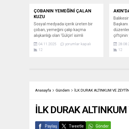
ÇOBANIN YEMEĞİNİ ÇALAN
AKIN’D
KUZU
Balıkesi
Sosyal medyada içerik üreten bir
Başkanı
çoban, yemeğini çalıp kaçma
düzenle
alışkanlığı olan ‘Gülçin’ isimli
çiftçini
kuzusuyla büyük beğeni topluyor.
PİYASA 
04.11.2025
yorumlar kapalı
28.08.
Gülçin’in son marifeti olan yemek
DESTEK B
12
12
hırsızlığı, çobanın kamerasına
Belediye
yansıdı ve aralarındaki komik
başlattı
kovalamaca izleyenleri güldürdü.
kapsamı
GÜLÇİN’İN KAÇIŞI GÜLDÜRDÜ
üreticile
Çobanın paylaştığı videoda, kuzu
70 TL ol
Gülçin’in ustalıkla çobanın yiyeceğini
Belediye
alıp hızla kaçtığı görülüyor. Çobanın
satın alı
Anasayfa
Gündem
İLK DURAK ALTINKUM VE ZEYTİN
kuzuyu yakalamaya...
İLK DURAK ALTINKUM 
Paylaş
Tweetle
Gönder