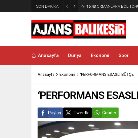
SON DAKİKA
16:15
DENİZLERDE 100. YIL
Anasayfa
Dünya
Ekonomi
Spor
Anasayfa
Ekonomi
‘PERFORMANS ESASLI BÜTÇE’
‘PERFORMANS ESASLI
Paylaş
Tweetle
Gönder