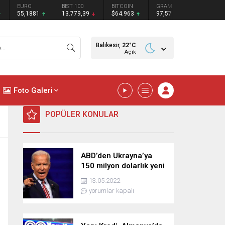
BIST 100
BITCOIN
GRAM GÜMÜŞ
BITCOIN
ETHEREU
13.779,39
$64.963
97,57
₺
₺
Balıkesir,
22
°C
Açık
Foto Galeri
POPÜLER KONULAR
ABD’den Ukrayna’ya
150 milyon dolarlık yeni
askeri yardım
13.05.2022
yorumlar kapalı