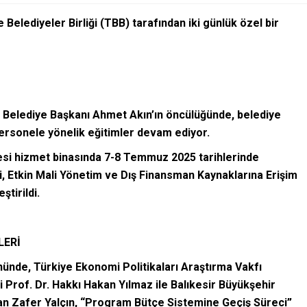
 Belediyeler Birliği (TBB) tarafından iki günlük özel bir
r Belediye Başkanı Ahmet Akın’ın öncülüğünde, belediye
personele yönelik eğitimler devam ediyor.
esi hizmet binasında 7-8 Temmuz 2025 tarihlerinde
 Etkin Mali Yönetim ve Dış Finansman Kaynaklarına Erişim
ştirildi.
LERİ
nünde, Türkiye Ekonomi Politikaları Araştırma Vakfı
rof. Dr. Hakkı Hakan Yılmaz ile Balıkesir Büyükşehir
an Zafer Yalçın, “Program Bütçe Sistemine Geçiş Süreci”