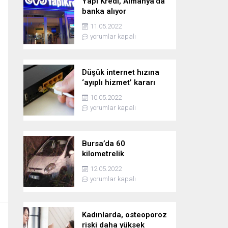
Yapı Kredi, Almanya’da
banka alıyor
11.05.2022
yorumlar kapalı
Düşük internet hızına
‘ayıplı hizmet’ kararı
10.05.2022
yorumlar kapalı
Bursa’da 60
kilometrelik
kovalamaca!
12.05.2022
yorumlar kapalı
Kadınlarda, osteoporoz
riski daha yüksek