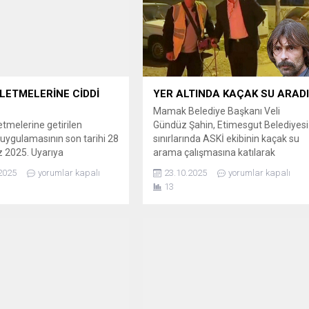
ŞLETMELERİNE CİDDİ
YER ALTINDA KAÇAK SU ARAD
Mamak Belediye Başkanı Veli
etmelerine getirilen
Gündüz Şahin, Etimesgut Belediyesi
uygulamasının son tarihi 28
sınırlarında ASKİ ekibinin kaçak su
2025. Uyarıya
arama çalışmasına katılarak
ara ise cezai yaptırım
Başkan Erdal Beşikçioğlu’na selam
2025
yorumlar kapalı
23.10.2025
yorumlar kapalı
acak. GIDA GÜVENLİĞİNDE
yolladı. CİHAZLA SU KAÇAĞI
13
EM 8 Mayıs 2025 tarihli
DİNLEMESİ YAPTI Mamak Belediye
azete’de yayımlanan “Gıda
Başkanı Veli Gündüz Şahin, gece
 Resmî Kontrollerine Dair
saatlerinde Etimesgut Belediyesi
k” değişikliğiyle, gıda satış
sınırları içerisinde ASKİ ekibinin
 tüketim yerlerinde Gıda
kaçak su arama çalışmasını
i Karekod Uygulaması
tesadüfen görerek yanlarına gitti.
le getirildi....
Başkan Şahin,...