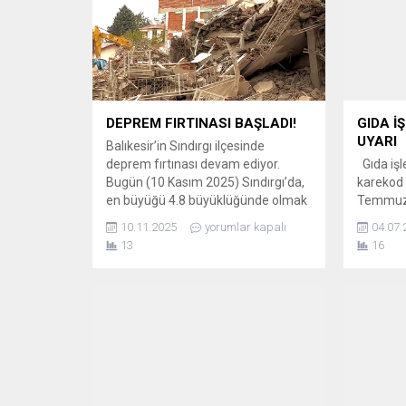
DEPREM FIRTINASI BAŞLADI!
GIDA İ
UYARI
Balıkesir’in Sındırgı ilçesinde
deprem fırtınası devam ediyor.
Gıda işl
Bugün (10 Kasım 2025) Sındırgı’da,
karekod 
en büyüğü 4.8 büyüklüğünde olmak
Temmuz 
üzere, Kandilli Rasathanesi
uymayanl
10.11.2025
yorumlar kapalı
04.07.
verilerine göre toplam 8 deprem
uygulan
13
16
kaydedildi. Bölgede art arda
YENİ DÖN
yaşanan sarsıntılar nedeniyle
Resmî G
vatandaşlar arasında korku ve panik
ve Yemin
sürüyor. SABAH SAATLERİNDE 4.8
Yönetmeli
VE 4.5’LİK İKİ BÜYÜK SARSINTI
ve toplu
Sarsıntıların gün boyu devam...
İşletmes
zorunlu ha