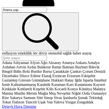
enflasyon
emeklilik
ötv
döviz
otomobil
sağlık
haber
asayiş
Adana
Adıyaman
Afyon
Ağrı
Aksaray
Amasya
Ankara
Antalya
Ardahan
Artvin
Aydın
Balıkesir
Bartın
Batman
Bayburt
Bilecik
Bingöl
Bitlis
Bolu
Burdur
Bursa
Çanakkale
Çankırı
Çorum
Denizli
Diyarbakır
Düzce
Edirne
Elazığ
Erzincan
Erzurum
Eskişehir
Gaziantep
Giresun
Gümüşhane
Hakkari
Hatay
Iğdır
Isparta
İstanbul
İzmir
Kahramanmaraş
Karabük
Karaman
Kars
Kastamonu
Kayseri
Kırıkkale
Kırklareli
Kırşehir
Kilis
Kocaeli
Konya
Kütahya
Malatya
Manisa
Mardin
Mersin
Muğla
Muş
Nevşehir
Niğde
Ordu
Osmaniye
Rize
Sakarya
Samsun
Siirt
Sinop
Sivas
Şanlıurfa
Şırnak
Tekirdağ
Tokat
Trabzon
Tunceli
Uşak
Van
Yalova
Yozgat
Zonguldak
Detaylı Hava Durumu