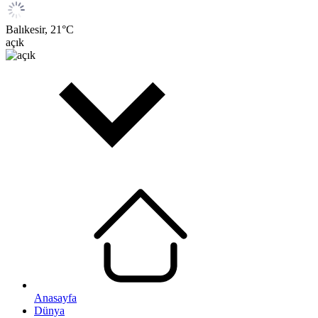
Balıkesir,
21
°C
açık
Anasayfa
Dünya