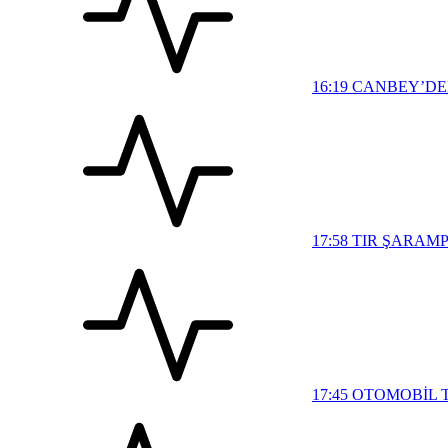
16:19
CANBEY’DEN
17:58
TIR ŞARAMP
17:45
OTOMOBİL T