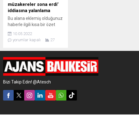
müzakereler sona erdi’
iddiasına yalanlama
Bu alana eklemiş olduğunuz
haberle ilgili kısa bir özet
bilgisi ekleyebilirsiniz. Bu
10.05.2022
metin yazı düzenleme
yorumlar kapalı
27
sayfasında "Özet"
bölümünden eklenebilir.
Özet eklenmişse başlık
altında kalın olarak bu
şekilde gösterilir,
eklenmemişse bu alan boş
kalır.
Bizi Takip Edin! @Atesch