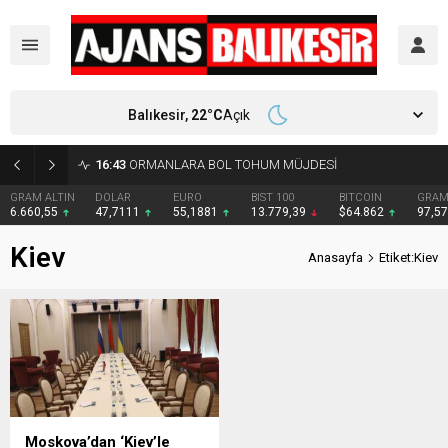
Balıkesir,
22
°C
Açık
16:43
ORMANLARA BOL TOHUM MÜJDESİ
GRAM ALTIN
DOLAR
EURO
BIST 100
BITCOIN
GRAM
6.660,55
47,7111
55,1881
13.779,39
$64.862
97,5
Kiev
Anasayfa
Etiket:Kiev
Moskova’dan ‘Kiev’le