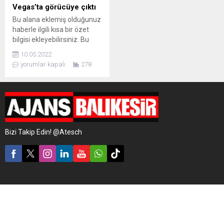
Vegas’ta görücüye çıktı
Bu alana eklemiş olduğunuz
haberle ilgili kısa bir özet
bilgisi ekleyebilirsiniz. Bu
metin yazı düzenleme
10.05.2022
sayfasında "Özet"
yorumlar kapalı
278
bölümünden eklenebilir.
Özet eklenmişse başlık
altında kalın olarak bu
şekilde gösterilir,
eklenmemişse bu alan boş
kalır.
Bizi Takip Edin! @Atesch