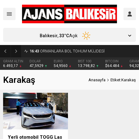
Balıkesir,
33
°C
Açık
16:43
ORMANLARA BOL TOHUM MÜJDESİ
GRAM ALTIN
DOLAR
EURO
BIST 100
BITCOIN
GRAM
6.493,17
47,5929
54,9560
13.798,82
$64.484
94,3
Karakaş
Anasayfa
Etiket:Karakaş
Yerli otomobil TOGG Las