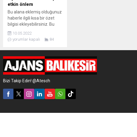
etkin önlem
Bu alana eklemiş olduğunuz
haberle ilgili kısa bir özet
bilgisi ekleyebilirsiniz. Bu
metin yazı düzenleme
10.05.2022
sayfasında "Özet"
yorumlar kapalı
84
bölümünden eklenebilir.
Özet eklenmişse başlık
altında kalın olarak bu
şekilde gösterilir,
eklenmemişse bu alan boş
kalır.
Bizi Takip Edin! @Atesch