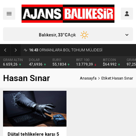
Balıkesir,
33
°C
Açık
16:43
ORMANLARA BOL TOHUM MÜJDESİ
GRAM ALTIN
DOLAR
EURO
BIST 100
BITCOIN
GRAM
6.659,26
47,6936
55,1834
13.779,39
$64.992
97,2
Hasan Sınar
Anasayfa
Etiket:Hasan Sınar
Dijital tehlikelere karşı 5