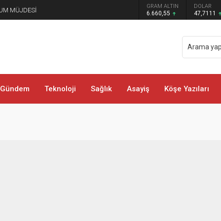
GRAM ALTIN
DOLAR
UM MÜJDESİ
6.660,55
47,7111
Gündem
Teknoloji
Sağlık
Asayiş
Köşe Yazıları