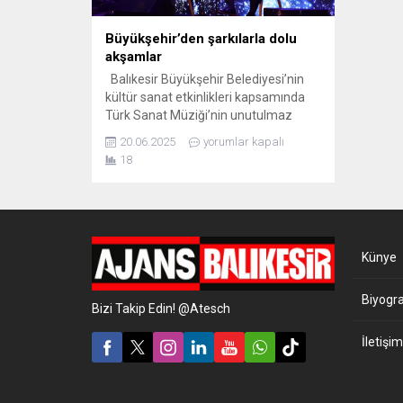
Büyükşehir’den şarkılarla dolu
akşamlar
Balıkesir Büyükşehir Belediyesi’nin
kültür sanat etkinlikleri kapsamında
Türk Sanat Müziği’nin unutulmaz
bestecilerinden Avni Anıl’ın eşsiz
20.06.2025
yorumlar kapalı
besteleri düzenlenen konserde
18
sanatçılar tarafından seslendirildi.
Aynı zamanda ertesi gün gerçekleşen
“Hicaz Akşamı” konseriyle de
sanatseverler keyifli dakikalar geçirdi.
Konserler vatandaşlar tarafından
Künye
yoğun ilgi gördü. Balıkesir Büyükşehir
Belediyesi, yaz aylarının gelmesiyle
birlikte kültür ve...
Biyogra
Bizi Takip Edin! @Atesch
İletişim