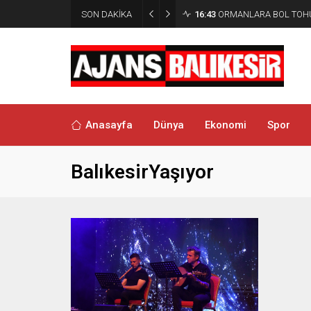
SON DAKİKA
16:43
ORMANLARA BOL TOH
Anasayfa
Dünya
Ekonomi
Spor
BalıkesirYaşıyor