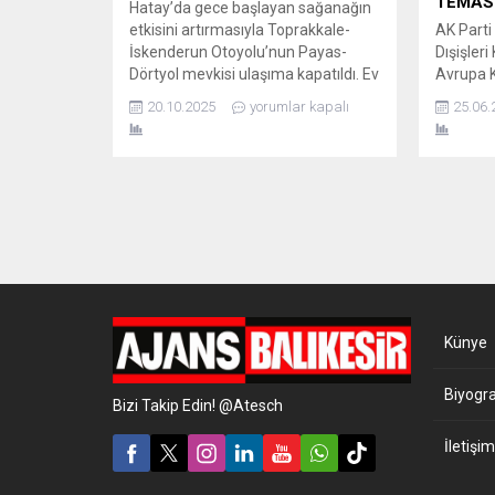
TEMAS
Hatay’da gece başlayan sağanağın
etkisini artırmasıyla Toprakkale-
AK Parti 
İskenderun Otoyolu’nun Payas-
Dışişler
Dörtyol mevkisi ulaşıma kapatıldı. Ev
Avrupa 
ve iş yerlerini su bastı. BİRÇOK
Meclisi 
20.10.2025
yorumlar kapalı
25.06.
ARAÇ MAHSUR KALDI Hatay’ın
Mustafa
İskenderun ve Payas ilçelerinde
Parlamen
gece başlayan sağanak yağış,
Kurulu ç
sabah saatlerinde şiddetini artırdı.
Fransa’n
Yağış nedeniyle yollarda büyük su
diplomat
birikintileri oluştu ve birçok araç
Uluslara
mahsur kaldı. Özellikle Payas
diplomas
Çayı’nda...
kritik me
Strasbou
politika...
Künye
Biyogra
Bizi Takip Edin! @Atesch
İletişim