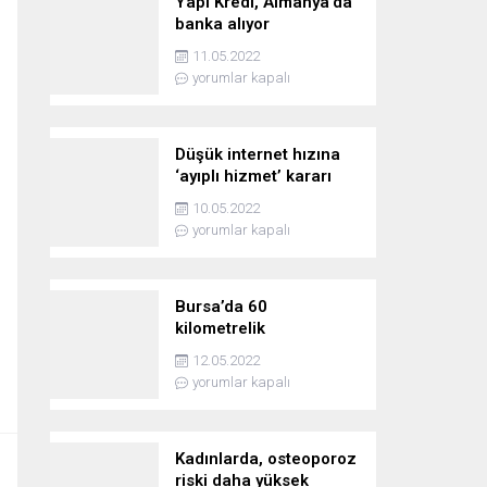
Yapı Kredi, Almanya’da
banka alıyor
11.05.2022
yorumlar kapalı
Düşük internet hızına
‘ayıplı hizmet’ kararı
10.05.2022
yorumlar kapalı
Bursa’da 60
kilometrelik
kovalamaca!
12.05.2022
yorumlar kapalı
Kadınlarda, osteoporoz
riski daha yüksek