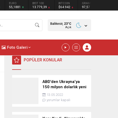
BIST 100
BITCOIN
GRAM GÜMÜŞ
BITCOIN
ETHE
1
13.779,39
$64.942
97,57
₺
₺
Balıkesir,
23
°C
Açık
Foto Galeri
POPÜLER KONULAR
ABD’den Ukrayna’ya
150 milyon dolarlık yeni
askeri yardım
13.05.2022
yorumlar kapalı