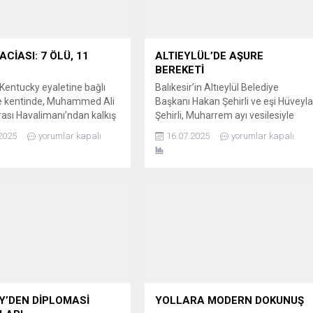
ACİASI: 7 ÖLÜ, 11
ALTIEYLÜL’DE AŞURE
BEREKETİ
Kentucky eyaletine bağlı
Balıkesir’in Altıeylül Belediye
le kentinde, Muhammed Ali
Başkanı Hakan Şehirli ve eşi Hüveyl
rası Havalimanı’ndan kalkış
Şehirli, Muharrem ayı vesilesiyle
r UPS kargo uçağı, kısa süre
birlik ve beraberlik mesajı verip
2025
yorumlar kapalı
16.07.2025
yorumlar kapalı
narak yerleşim yeri
aşure hayrı düzenledi. MUHARREM
 düştü. Büyük bir faciaya
AYI BEREKETİ ASUVA’DAYDI
an kazada, ilk belirlemelere
Altıeylül Belediye Başkanı Hakan
işi hayatını kaybederken, 11
Şehirli ve eşi Hüveyla Şehirli,
yaralandı. BİNALARA
Muharrem Ayı’nın manevi
, ALEV TOPUNA DÖNDÜ
atmosferini ve bereketini Asuva’ya
’ya gitmek üzere
taşıdı. Muharrem Ayı vesilesiyle
n...
düzenlenen aşure ikramı
etkinliğinde,...
Y’DEN DİPLOMASİ
YOLLARA MODERN DOKUNUŞ