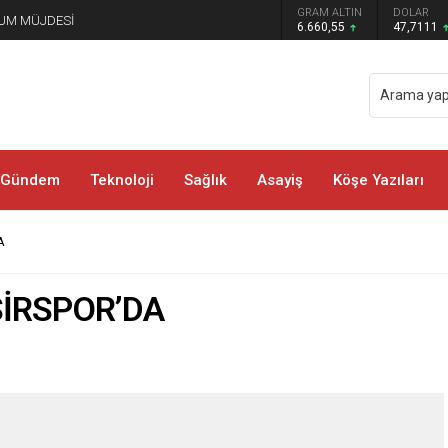
GRAM ALTIN
DOLAR
EURO
UM MÜJDESİ
6.660,55
47,7111
55,188
Gündem
Teknoloji
Sağlık
Asayiş
Köşe Yazıları
A
SİRSPOR’DA