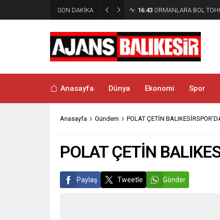
SON DAKİKA
16:43
ORMANLARA BOL TOH
Anasayfa
Dünya
Ekonomi
Spor
Anasayfa
Gündem
POLAT ÇETİN BALIKESİRSPOR’D
POLAT ÇETİN BALIKE
Paylaş
Tweetle
Gönder