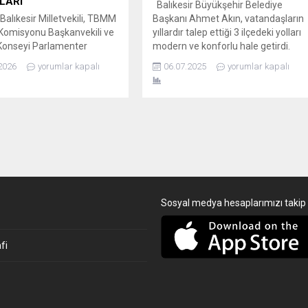
LARI
Balıkesir Büyükşehir Belediye
Balıkesir Milletvekili, TBMM
Başkanı Ahmet Akın, vatandaşların
i Komisyonu Başkanvekili ve
yıllardır talep ettiği 3 ilçedeki yolları
Konseyi Parlamenter
modern ve konforlu hale getirdi.
(AKPM) Türk Grubu Üyesi Dr.
VATANDAŞ İSTEDİ, BAŞKAN AKIN
2026
yorumlar kapalı
06.07.2025
yorumlar kapalı
 Canbey, Avrupa Konseyi
ÇÖZDÜ Halkçı belediyecilik
ter Meclisi Yaz Genel
anlayışıyla hareket eden Balıkesir
alışmaları için bulunduğu
Büyükşehir Belediye Başkanı
ın Strasbourg kentinde
Ahmet Akın, Balıkesir’in 20 ilçesinde
ik mesai gerçekleştiriyor.
altyapıdan üstyapıya kadar geniş
rası parlamenter
kapsamlı bir dönüşüm başlattı. Bu
inin küresel düzeydeki en
kapsamda, vatandaşların...
rkezlerinden biri olan
rg’da, Türkiye’nin dış
Sosyal medya hesaplarımızı takip 
fi