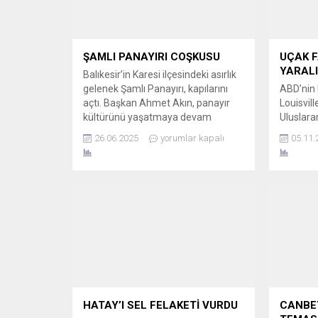
ŞAMLI PANAYIRI COŞKUSU
UÇAK F
YARALI
Balıkesir’in Karesi ilçesindeki asırlık
gelenek Şamlı Panayırı, kapılarını
ABD’nin 
açtı. Başkan Ahmet Akın, panayır
Louisvil
kültürünü yaşatmaya devam
Uluslara
edeceklerini vurguladı. “BİRLİK VE
yapan bi
26.06.2025
yorumlar kapalı
05.11.
BERABERLİK NOKTASI” Karesi
sonra ya
ilçesinin asırlık geleneği Şamlı
yakınına
Panayırı’nın açılış töreni büyük bir
neden ol
coşkuyla yapıldı. Balıkesir
göre 7 k
Büyükşehir Belediye Başkanı
kişi de 
Ahmet Akın ve eşi Arbil Akın’ın yanı
ÇARPTI
sıra, Balıkesir Valisi İsmail...
Honolulu
havalana
HATAY’I SEL FELAKETİ VURDU
CANBE