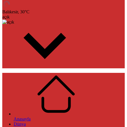
Balıkesir,
30
°C
açık
Anasayfa
Dünya