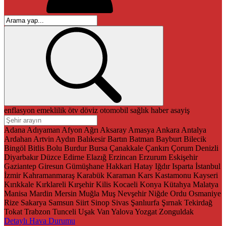
enflasyon
emeklilik
ötv
döviz
otomobil
sağlık
haber
asayiş
Adana
Adıyaman
Afyon
Ağrı
Aksaray
Amasya
Ankara
Antalya
Ardahan
Artvin
Aydın
Balıkesir
Bartın
Batman
Bayburt
Bilecik
Bingöl
Bitlis
Bolu
Burdur
Bursa
Çanakkale
Çankırı
Çorum
Denizli
Diyarbakır
Düzce
Edirne
Elazığ
Erzincan
Erzurum
Eskişehir
Gaziantep
Giresun
Gümüşhane
Hakkari
Hatay
Iğdır
Isparta
İstanbul
İzmir
Kahramanmaraş
Karabük
Karaman
Kars
Kastamonu
Kayseri
Kırıkkale
Kırklareli
Kırşehir
Kilis
Kocaeli
Konya
Kütahya
Malatya
Manisa
Mardin
Mersin
Muğla
Muş
Nevşehir
Niğde
Ordu
Osmaniye
Rize
Sakarya
Samsun
Siirt
Sinop
Sivas
Şanlıurfa
Şırnak
Tekirdağ
Tokat
Trabzon
Tunceli
Uşak
Van
Yalova
Yozgat
Zonguldak
Detaylı Hava Durumu