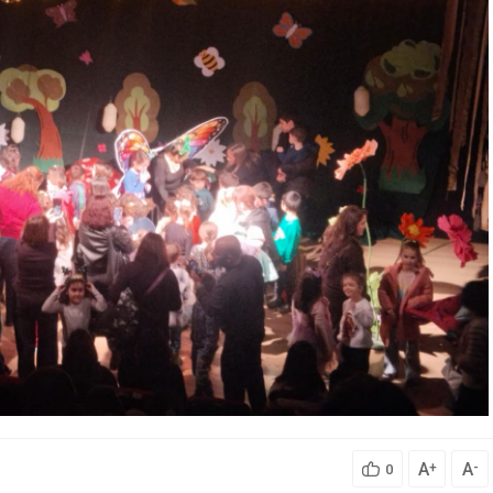
A
A
+
-
0