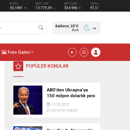
BIST 100
BITCOIN
GRAM GÜMÜŞ
BITCOIN
ETHEREU
13.779,39
$64.986
97,57
₺
₺
Balıkesir,
22
°C
Açık
Foto Galeri
POPÜLER KONULAR
ABD’den Ukrayna’ya
150 milyon dolarlık yeni
askeri yardım
13.05.2022
yorumlar kapalı