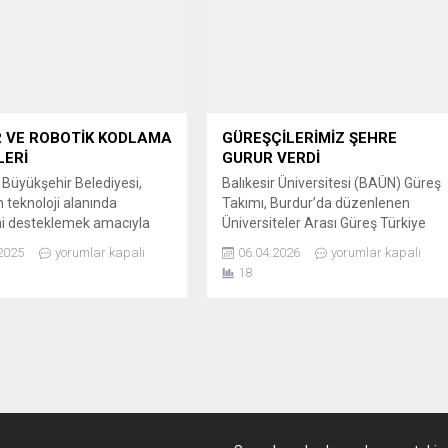
 Başkanı Ahmet Akın,
Tünelleri hizmete girdi. Ulaştırma ve
nın Barcelona kentinde
Altyapı...
en UCLG 6. Kültür
nde, İspanya Başbakanı
nchez’i...
 VE ROBOTİK KODLAMA
GÜREŞÇİLERİMİZ ŞEHRE
LERİ
GURUR VERDİ
r Büyükşehir Belediyesi,
Balıkesir Üniversitesi (BAÜN) Güreş
n teknoloji alanında
Takımı, Burdur’da düzenlenen
ni desteklemek amacıyla
Üniversiteler Arası Güreş Türkiye
TECH10 Teknoloji Eğitim
Şampiyonası’nda sergilediği üstün
2025
yorumlar kapalı
06.04.2026
yorumlar kapalı
aracılığıyla yeni dönem
performansla 1 altın ve 2 bronz
18
rine hazırlanıyor. Başkan
madalya kazandı. BURDUR’DA
ın’ın yakından takip ettiği
BAÜN RÜZGÂRI: TAKIM HALİNDE
zde, gençlerin teknolojik
TÜRKİYE ALTINCISI Üniversiteler
ere ayak uydurması için e-
arası spor müsabakaları
robotik kodlama eğitimleri
kapsamında 27 Mart – 1 Nisan
k. Başvurular, 24 Kasım’da
tarihleri arasında Burdur’da
ve 3 Aralık’a kadar devam
gerçekleştirilen Güreş Türkiye
..
Şampiyonası, nefes kesen
mücadelelere...