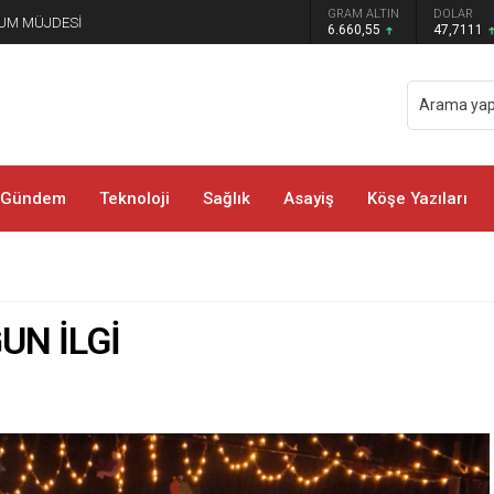
GRAM ALTIN
DOLAR
EURO
 COŞKUSU YAŞANDI
6.660,55
47,7111
55,1881
Gündem
Teknoloji
Sağlık
Asayiş
Köşe Yazıları
ĞUN İLGİ