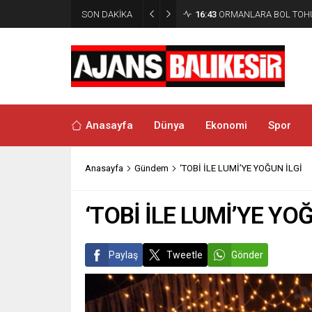
SON DAKİKA
16:15
DENİZLERDE 100. YIL
Anasayfa
Dünya
Ekonomi
Spor
Anasayfa
Gündem
‘TOBİ İLE LUMİ’YE YOĞUN İLGİ
‘TOBİ İLE LUMİ’YE YO
Paylaş
Tweetle
Gönder