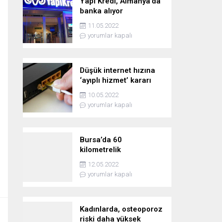
Yapı Kredi, Almanya’da
banka alıyor
11.05.2022
yorumlar kapalı
Düşük internet hızına
‘ayıplı hizmet’ kararı
10.05.2022
yorumlar kapalı
Bursa’da 60
kilometrelik
kovalamaca!
12.05.2022
yorumlar kapalı
Kadınlarda, osteoporoz
riski daha yüksek