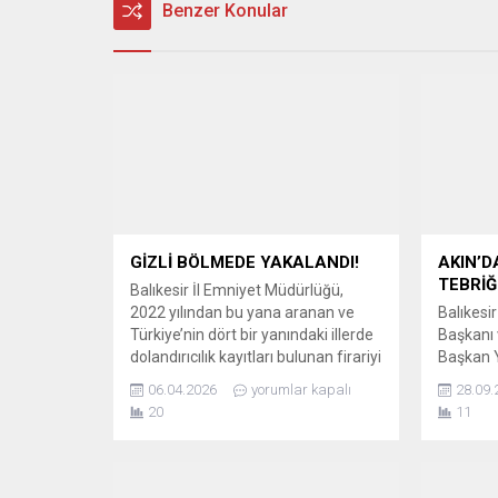
Benzer Konular
GİZLİ BÖLMEDE YAKALANDI!
AKIN’D
TEBRİĞ
Balıkesir İl Emniyet Müdürlüğü,
2022 yılından bu yana aranan ve
Balıkesi
Türkiye’nin dört bir yanındaki illerde
Başkanı 
dolandırıcılık kayıtları bulunan firariyi
Başkan 
saklandığı gizli bölmede kıskıvrak
İspanya’d
06.04.2026
yorumlar kapalı
28.09.
yakaladı. 91 AYRI ARANMA KAYDI
İspanya
20
11
BULUNUYORDU Balıkesir İl Emniyet
‘Gazze’y
Müdürlüğü Asayiş Şube Müdürlüğü
dolayı t
Aranan Şahıslar Büro Amirliği
TEBRİK:
ekipleri, il merkezinde yürüttükleri
İNİSİYAT