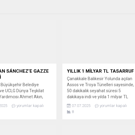
AN SÁNCHEZ’E GAZZE
YILLIK 1 MİLYAR TL TASARRUF
İ
Çanakkale Balıkesir Yolunda açılan
r Büyükşehir Belediye
Assos ve Troya Tünelleri sayesinde,
ve UCLG Dünya Teşkilat
50 dakikalık seyahat süresi 5
Yardımcısı Ahmet Akın,
dakikaya indi ve yılda 1 milyar TL
aki 6. Kültür Zirvesi’nde
zaman tasarrufu sağlanacak.
2025
yorumlar kapalı
07.07.2025
yorumlar kapalı
 Başbakanı Pedro Sánchez’i
TÜNELLER İLE ULAŞIMDA ÇAĞ
8
e destek’ inisiyatifinden
ATLADI Türkiye’nin önemli turizm v
ebrik etti. SÁNCHEZ’E
ulaşım noktalarından Çanakkale’de,
 KÜRESEL BARIŞ
Ayvacık-Küçükkuyu Yolu üzerinde
İFİ Balıkesir Büyükşehir
tamamlanan Assos ve Troya