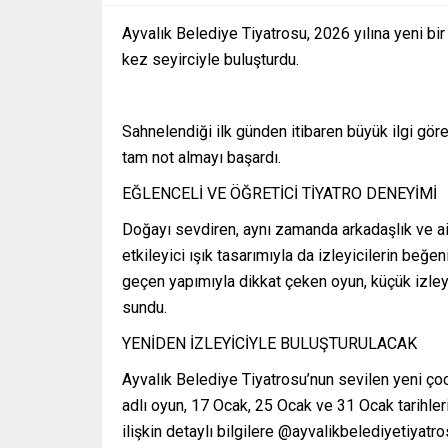
Ayvalık Belediye Tiyatrosu, 2026 yılına yeni bir
kez seyirciyle buluşturdu.
Sahnelendiği ilk günden itibaren büyük ilgi gö
tam not almayı başardı.
EĞLENCELİ VE ÖĞRETİCİ TİYATRO DENEYİMİ
Doğayı sevdiren, aynı zamanda arkadaşlık ve ail
etkileyici ışık tasarımıyla da izleyicilerin beğe
geçen yapımıyla dikkat çeken oyun, küçük izley
sundu.
YENİDEN İZLEYİCİYLE BULUŞTURULACAK
Ayvalık Belediye Tiyatrosu’nun sevilen yeni çoc
adlı oyun, 17 Ocak, 25 Ocak ve 31 Ocak tarihle
ilişkin detaylı bilgilere @ayvalikbelediyetiyat