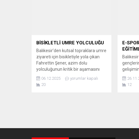
titiz çalışmalar sonucunda dev bir
Belediye
operasyona...
İspanya’
düzenlen
Zirvesi’
Pedro Sá
BİSİKLETLİ UMRE YOLCULUĞU
E-SPOR
EĞİTİM
Balıkesir’den kutsal topraklara umre
ziyareti için bisikletiyle yola çıkan
Balıkesi
Fahrettin Şener, azim dolu
gençleri
yolculuğunun kritik bir aşamasını
gelişimi
tamamladı. Şener, sosyal medya
kurduğu 
06.12.2025
yorumlar kapalı
26.11.
hesabından paylaştığı video ile
Merkezi 
20
12
yolculuğunun 26. gününde çölü
eğitimle
başarıyla geçtiğini ve ilk hedefi olan
Ahmet Ak
Medine’ye sadece 440 kilometre
bu merke
yolunun kaldığını duyurdu. GECEYİ,
gelişmel
BİR CAMİDE KALARAK GEÇİRDİ
spor ve 
Yollarda yaşadığı...
verilece
başladı 
edecek. .