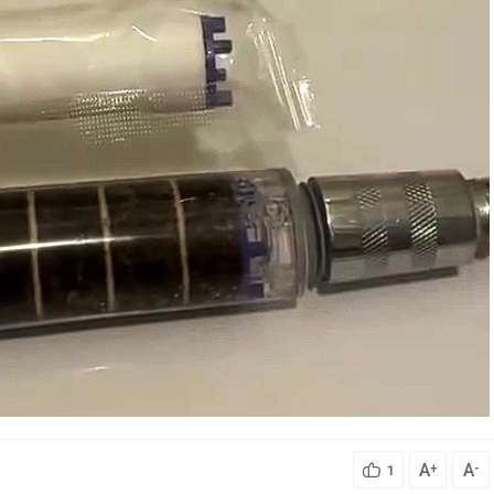
A
A
+
-
1