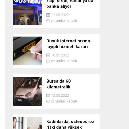
Yapı Kredi, Almanya’da
banka alıyor
11.05.2022
yorumlar kapalı
Düşük internet hızına
‘ayıplı hizmet’ kararı
10.05.2022
yorumlar kapalı
Bursa’da 60
kilometrelik
kovalamaca!
12.05.2022
yorumlar kapalı
Kadınlarda, osteoporoz
riski daha yüksek