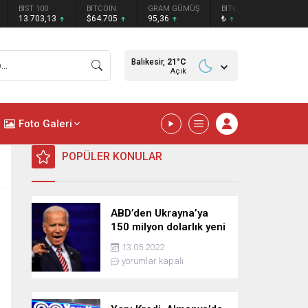
BIST 100
BITCOIN
GRAM GÜMÜŞ
BITCOIN
ETHEREU
13.703,13
$64.705
95,36
₺
₺
Balıkesir,
21
°C
Açık
Foto Galeri
POPÜLER KONULAR
ABD’den Ukrayna’ya
150 milyon dolarlık yeni
askeri yardım
13.05.2022
yorumlar kapalı