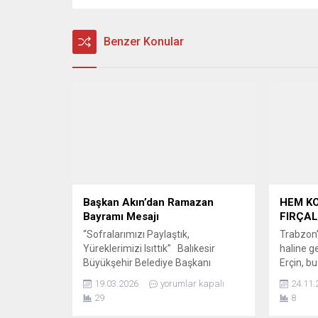
Benzer Konular
Başkan Akın’dan Ramazan
HEM KO
Bayramı Mesajı
FIRÇAL
“Sofralarımızı Paylaştık,
Trabzon
Yüreklerimizi Isıttık” Balıkesir
haline g
Büyükşehir Belediye Başkanı
Erçin, bu
Ahmet Akın, Ramazan Bayramı
köpekbal
19.03.2026
yorumlar kapalı
24.11.
dolayısıyla bir mesaj yayımladı. Akın
takipçile
29
8
mesajında, “On bir ayın sultanı
sırasınd