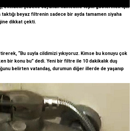
ş, evindeki şebeke suyunun kalitesine tepki göstermek için
a taktığı beyaz filtrenin sadece bir ayda tamamen siyaha
ine dikkat çekti.
tirerek, “Bu suyla cildimizi yıkıyoruz. Kimse bu konuyu çok
ir konu bu” dedi. Yeni bir filtre ile 10 dakikalık duş
olduğunu belirten vatandaş, durumun diğer illerde de yaşanıp