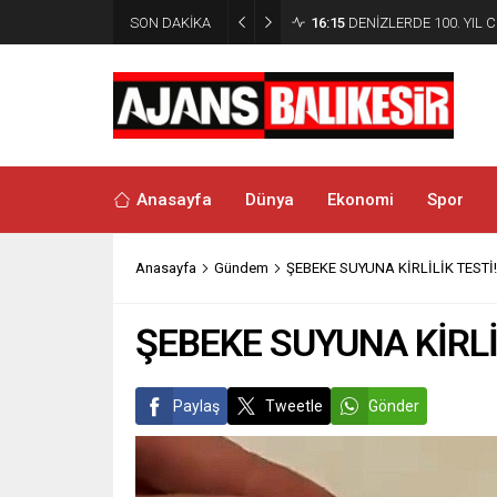
SON DAKİKA
16:15
DENİZLERDE 100. YIL
Anasayfa
Dünya
Ekonomi
Spor
Anasayfa
Gündem
ŞEBEKE SUYUNA KİRLİLİK TESTİ!
ŞEBEKE SUYUNA KİRLİ
Paylaş
Tweetle
Gönder