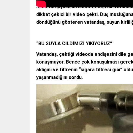
İzmir Karşıyaka’da ikamet eden bir vatanda
dikkat çekici bir video çekti. Duş musluğun
döndüğünü gösteren vatandaş, suyun kirliliğ
“BU SUYLA CİLDİMİZİ YIKIYORUZ”
Vatandaş, çektiği videoda endişesini dile ge
konuşmuyor. Bence çok konuşulması gereken b
aldığını ve filtrenin “sigara filtresi gibi” 
yaşanmadığını sordu.