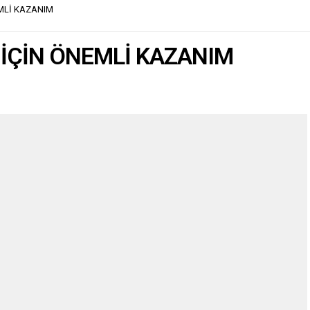
 belirten Başkan Ertaş,...
ziyaret eden Akın, “Bahse konu olan
EMLİ KAZANIM
bu siyasi söylemlerin kesinlikle...
 İÇİN ÖNEMLİ KAZANIM