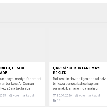
RKTU, HEM DE
ÇARESİZCE KURTARILMAYI
ADI!
BEKLEDİ
’un sosyal medya fenomeni
Balıkesir’in Havran ilçesinde talihsiz
elen balıkçısı Ali Osman
bir kaza sonucu bahçe kapısının
 kez ağına takılan bir
parmaklıkları arasında mahsur
ığıyla yaptığı sohbetle
kalan köpek, itfaiyenin başarılı
2025
yorumlar kapalı
30.01.2026
yorumlar kapalı
rini güldürdü. Balık avı
operasyonuyla kurtarıldı. Camii
14
a teknesine aldığı kendi
Kebir Mahallesi sakinlerini ayağa