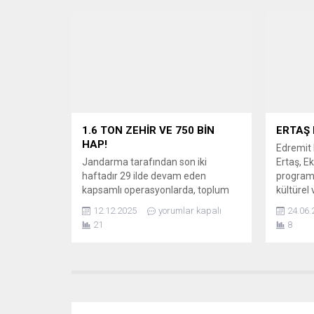
Ramazan boyunca Balıkesir’in 20
boyu kad
ilçesinde kurduğumuz 400 bin kişilik
dille fır
iftar sofralarıyla birlik ve
kameraya
beraberliğimizi göstermek için çaba
ÖPÜP SU
harcadık.” diyerek birlik, paylaşma
Osman Er
ve kardeşlik duygularının bu
mübarek ay...
1.6 TON ZEHİR VE 750 BİN
ERTAŞ 
HAP!
Edremit
Jandarma tarafından son iki
Ertaş, Ek
haftadır 29 ilde devam eden
programd
kapsamlı operasyonlarda, toplum
kültürel
sağlığına zarar verecek miktarda
ve görev
12.12.2025
yorumlar kapalı
24.06.
uyuşturucu ele geçirildi.
EDREMİT
21
8
Operasyonlarda, 1 Ton 628 kilo
POTANS
uyuşturucu madde ile birlikte 750
Edremit
bin 238 adet uyuşturucu hap ele
Ertaş, E
geçirilerek piyasaya sürülmesi
Gözüaçık
engellendi. 345 ŞÜPHELİ
canlı ya
YAKALANDI, 110’U TUTUKLANDI
Edremit’