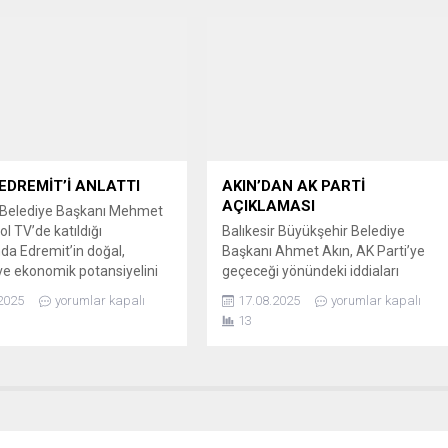
ar olan köpekbalığına tatlı
kaldıran olayda, can dostunun
ça atan Erçin, bu anları
yardımına koşan ekipler
 kaydetti. KÖPEK BALIĞINI
profesyonel bir müdahale
YA GERİ BIRAKTI Ali
gerçekleştirdi. PARMAKLIKLARIN
çin, ağlarına zarar...
ARASINDA ÇARESİZ KALDI Olay,
Havran Camii Kebir Mahallesi 100.
Sokak üzerinde meydana geldi. Bir...
EDREMİT’İ ANLATTI
AKIN’DAN AK PARTİ
AÇIKLAMASI
 Belediye Başkanı Mehmet
ol TV’de katıldığı
Balıkesir Büyükşehir Belediye
a Edremit’in doğal,
Başkanı Ahmet Akın, AK Parti’ye
 ve ekonomik potansiyelini
geçeceği yönündeki iddiaları
deki çalışmalarını anlattı.
yalanlayarak, tek gündeminin
2025
yorumlar kapalı
17.08.2025
yorumlar kapalı
’İN KAPSAMLI
Balıkesir’e hizmet olduğunu belirtti
13
İYELİ EKRANLARDA
SÖYLENTİLERİ BOŞA ÇIKARDI
 Belediye Başkanı Mehmet
Balıkesir Büyükşehir Belediye
kol TV’de yayınlanan “Selver
Başkanı Ahmet Akın, AK Parti’ye
 ile Günaydın” programına
geçeceği yönünde çıkan
yın konuğu oldu. Programda,
söylentilere son noktayı koydu.
in Kuzey Ege’nin incisi
Altıeylül’de Cumartesi Pazarı’nı