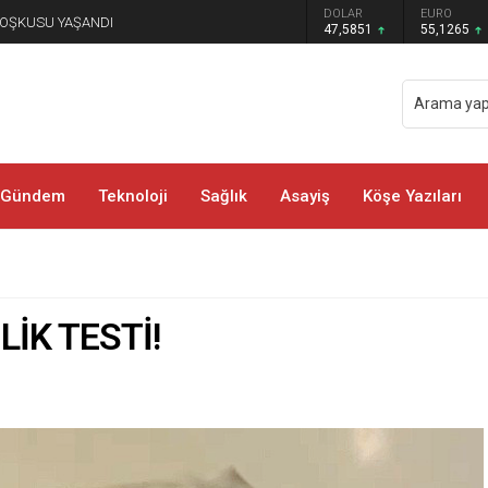
GRAM ALTIN
DOLAR
EURO
 COŞKUSU YAŞANDI
6.552,32
47,5851
55,1265
Gündem
Teknoloji
Sağlık
Asayiş
Köşe Yazıları
LİK TESTİ!