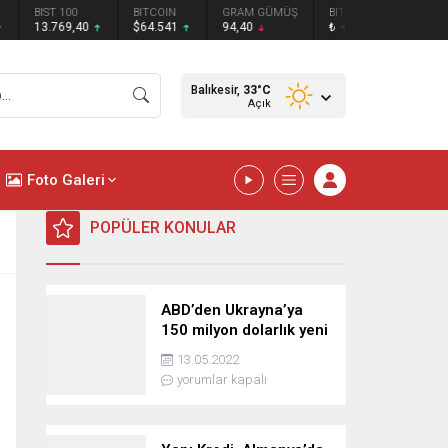
BIST 100
BITCOIN
GRAM GÜMÜŞ
BITCOIN
ETHEREU
13.769,40
$64.541
94,40
₺
₺
Balıkesir,
33
°C
Açık
Foto Galeri
POPÜLER KONULAR
ABD’den Ukrayna’ya
150 milyon dolarlık yeni
askeri yardım
13.05.2022
yorumlar kapalı