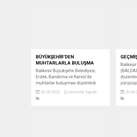
BÜYÜKŞEHİR’DEN
GEÇMİŞ
MUHTARLARLA BULUŞMA
Balıkesi
Balıkesir Büyükşehir Belediyesi,
(BALDAĞ
Erdek, Bandırma ve Karesi’de
düzenled
muhtarlar buluşması düzenledi.
yürüyüşü
MAHALLELERİN İHTİYAÇLARI
arasında
03.09.2025
yorumlar kapalı
20.04.
GÖRÜŞÜLDÜ Balıkesir Büyükşehir
üyeleri, 
Belediye Başkanı Ahmet Akın’ın
kullandığ
talimatıyla, “İlçe Muhtarları
adımlaya
Yönetişim Toplantıları” Erdek,
yolculuk
Bandırma ve Karesi ilçelerinde
fidanlarl
gerçekleştirildi. Toplantılarda,
köklü kül
mahallelerin altyapıdan sosyal
temsil e