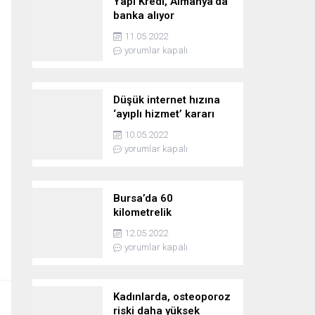
Yapı Kredi, Almanya’da
banka alıyor
11.05.2022
yorumlar kapalı
Düşük internet hızına
‘ayıplı hizmet’ kararı
10.05.2022
yorumlar kapalı
Bursa’da 60
kilometrelik
kovalamaca!
12.05.2022
yorumlar kapalı
Kadınlarda, osteoporoz
riski daha yüksek