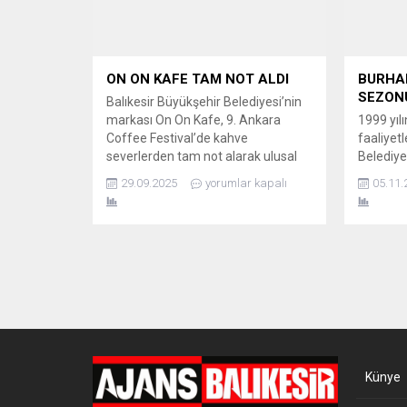
yardımlara kadar pek çok konuda
Derneği 
ihtiyaç ve talepleri görüşüldü.
Toplantılara ilçe belediye başkanları,
daire başkanları...
ON ON KAFE TAM NOT ALDI
BURHAN
SEZON
Balıkesir Büyükşehir Belediyesi’nin
markası On On Kafe, 9. Ankara
1999 yıl
Coffee Festival’de kahve
faaliyet
severlerden tam not alarak ulusal
Belediye
platformda adından söz ettirdi.
2025–20
29.09.2025
yorumlar kapalı
05.11.
BAŞKAN AKIN’DAN BÜYÜME
çalışmal
MESAJI Balıkesir Büyükşehir
başvuru 
Belediyesi’nin sosyal belediyecilik
tamamla
anlayışıyla hayata geçirdiği uygun
Yönetme
fiyatlı ve kaliteli kahve durağı On On
8-45 yaş
Kafe, şube sayısını 26’ya çıkararak
kişi, 4 a
büyümesini sürdürüyor. Markanın...
sürdürü
ÖNEMLİ
Kültür ve
Künye