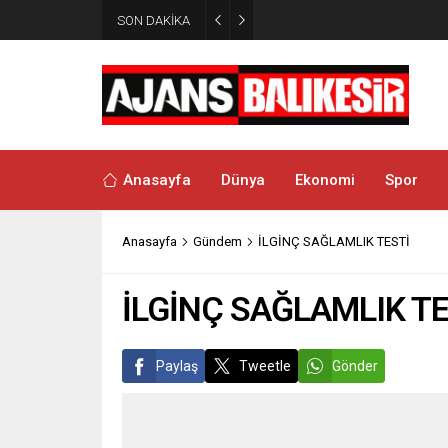
SON DAKİKA
16:15
DENİZLERDE 100. YIL
Anasayfa
Dünya
Ekonomi
Spor
Anasayfa
Gündem
İLGİNÇ SAĞLAMLIK TESTİ
İLGİNÇ SAĞLAMLIK TE
Paylaş
Tweetle
Gönder