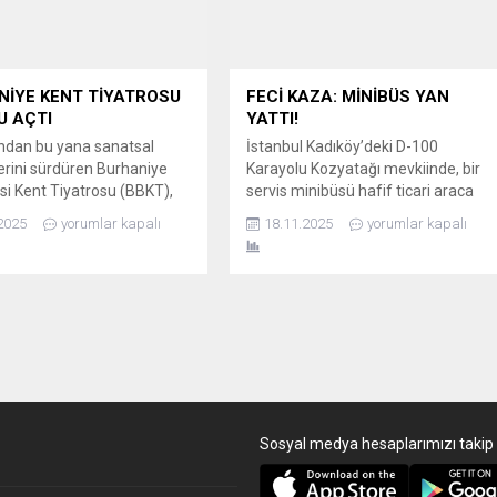
(BALDAĞDER),...
kent genelinde yere çöp atanlara
yönelik cezai işlem başlattı.
Belediye...
İYE KENT TİYATROSU
FECİ KAZA: MİNİBÜS YAN
U AÇTI
YATTI!
ından bu yana sanatsal
İstanbul Kadıköy’deki D-100
lerini sürdüren Burhaniye
Karayolu Kozyatağı mevkiinde, bir
si Kent Tiyatrosu (BBKT),
servis minibüsü hafif ticari araca
26 sezonu eğitim
çarptıktan sonra beton bariyere
2025
yorumlar kapalı
18.11.2025
yorumlar kapalı
arına başladı. Ücretsiz
çıkarak yan yattı. Şans eseri kazada
ve kayıt sürecinin
ölen veya yaralanan olmazken, D-
nmasının ardından,
100 Karayolu Edirne istikametinde
n Ender Kurt öncülüğünde
trafik yoğunluğu yaşandı. MİNİBÜS
 aralığındaki toplam 137
BARİYERLERİN ÜZERİNDE KALDI
yrı grup halinde eğitimlerini
Trafik yoğunluğuna neden olan
yor. “KÜLTÜREL KİMLİĞE
kaza, iddiaya göre servis
 KATKILAR SUNUYOR”
minibüsünün orta şeritte seyreden
 sanata verdikleri önemi...
hafif...
Sosyal medya hesaplarımızı takip 