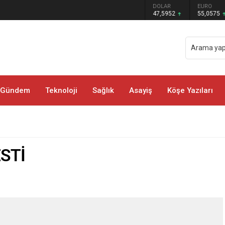
GRAM ALTIN
DOLAR
EURO
 COŞKUSU YAŞANDI
6.520,79
47,5952
55,0575
Gündem
Teknoloji
Sağlık
Asayiş
Köşe Yazıları
STİ