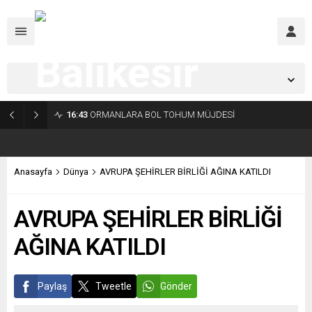
Balıkesir,
21
°C
Açık
16:43
ORMANLARA BOL TOHUM MÜJDESİ
Anasayfa
Dünya
AVRUPA ŞEHİRLER BİRLİĞİ AĞINA KATILDI
AVRUPA ŞEHİRLER BİRLİĞİ
AĞINA KATILDI
Paylaş
Tweetle
Gönder