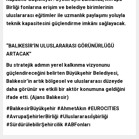
Birliği fonlarına erişim ve belediye birimlerinin
uluslararası eğitimler ile uzmanlık paylaşımı yoluyla
teknik kapasitesini güçlendirme imkânı sağlayacak.
“BALIKESİR’İN ULUSLARARASI GÖRÜNÜRLÜĞÜ
ARTACAK”
Bu stratejik adımın yerel kalkınma vizyonunu
güçlendireceğini belirten Büyükşehir Belediyesi,
Balıkesir’in artık bölgesel ve uluslararası düzeyde
daha görünür ve etkili bir aktör konumuna geldiğini
ifade etti. (Ajans Balıkesir)
#BalıkesirBüyükşehir #AhmetAkın #EUROCITIES
#AvrupaŞehirlerBirliği #Uluslararasıİşbirliği
#SürdürülebilirŞehircilik #ABFonları