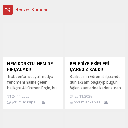
Benzer Konular
HEM KORKTU, HEM DE
BELEDİYE EKİPLERİ
FIRÇALADI!
ÇARESİZ KALDI!
Trabzon’un sosyal medya
Balıkesir’in Edremit ilçesinde
fenomeni haline gelen
dün akşam başlayıp bugün
balıkçısı Ali Osman Erçin, bu
öğlen saatlerine kadar süren
kez ağına takılan bir
sağanak yağış, bazı
24.11.2025
29.11.2025
köpekbalığıyla yaptığı
mahallelerde sel felaketine
yorumlar kapalı
yorumlar kapalı
sohbetle takipçilerini
yol açtı. Su baskınlarına
güldürdü. Balık avı sırasında
müdahale etmek için
teknesine aldığı kendi boyu
aralıksız mesai yapan
kadar olan köpekbalığına
belediye ekipleri, Altınkum