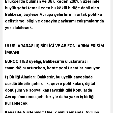
Brüksel’de bulunan ve 38 ülkeden 200’ün üzerinde
büyük şehri temsil eden bu köklü birliğe dahil olan
Balıkesir, böylece Avrupa şehirlerinin ortak politika
geliştirme, bilgi ve deneyim paylaşımı çalışmalarında
yer alabilecek.
ULUSLARARASI İŞ BİRLİĞİ VE AB FONLARINA ERİŞİM
İMKANI
EUROCITIES üyeliği, Balıkesir’in uluslararası
tanınırlığını artırırken, kente yeni fırsatlar sunuyor.
İş Birliği Alanları: Balıkesir, bu üyelik sayesinde
sürdürülebilir şehircilik, çevre politikaları, dijital
dönüşüm ve sosyal kapsayıcılık gibi konularda
Avrupa’nın öncü şehirleriyle daha yakın iş birliği
kurabilecek.
Kapasite Güçleniyor: Üyelik aynı zamanda, Avrupa