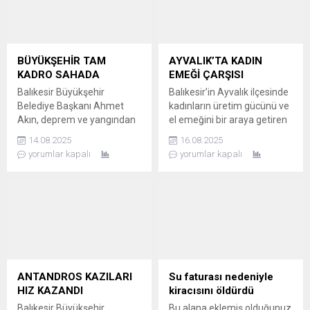
tatlı dille fırça atan Erçin, bu
Mahallesi’ndeki bir sokakta
anları kameraya kaydetti.
büyük bir zorlukla karşılaştı.
KÖPEK BALIĞINI ÖPÜP SUYA
TAHLİYE İŞLEMİ YAPAMAZ
GERİ BIRAKTI Ali Osman
DURUMA GELDİLER
Erçin, ağlarına zarar...
Altınkum Mahallesi’ndeki
BÜYÜKŞEHİR TAM
AYVALIK’TA KADIN
söz konusu sokakta, su
KADRO SAHADA
EMEĞİ ÇARŞISI
seviyesinin binalarla...
Balıkesir Büyükşehir
Balıkesir’in Ayvalık ilçesinde
Belediye Başkanı Ahmet
kadınların üretim gücünü ve
Akın, deprem ve yangından
el emeğini bir araya getiren
etkilenen vatandaşları yalnız
Kadın Emeği Çarşısı
14.08.2025
16.08.2025
bırakmadı; tüm birimler,
kapılarını açtı. ÜRETEN
yorumlar kapalı
yorumlar kapalı
yaraların sarılması için
KADINLAR GÜÇLENDİKÇE,
seferber oldu. BÜYÜKŞEHİR
TOPLUM DA GELİŞİR Ayvalık
EKİPLERİ TAM KADRO
Belediyesi’nin öncülüğünde
SAHADA Balıkesir
açılan Kadın Emeği Çarşısı,
Büyükşehir Belediyesi,
Ayvalık Kooperatifi,
Sındırgı’da meydana gelen
Mahalleevleri, BAÇEM,
deprem ve Bigadiç’teki
BALMEK, KEDİ, AYKEP ve
yangının ardından ekiplerini
yerel üreticilerin elinden
afet bölgelerine sevk etti.
çıkan özel ürünleri sergiliyor.
ANTANDROS KAZILARI
Su faturası nedeniyle
Başkan Ahmet Akın’ın
Ayvalık Belediye Başkanı
HIZ KAZANDI
kiracısını öldürdü
talimatıyla, depremzedeler
Mesut...
Balıkesir Büyükşehir
Bu alana eklemiş olduğunuz