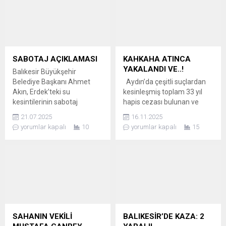
sundu. Bu yeni uygulama ile
önce Burhaniye Açık
vatandaşlar, belediyenin
Cezaevi’nden firar eden ve
sunduğu tüm hizmetlere tek
farklı suçlardan aranan G.A.,
bir çatı altında, hızlı ve kolay
M.H.K. ve F.K. isimli şahısların
bir şekilde ulaşabilecek.
deniz keyfi, Edremit
TÜM HİZMETLER TEK TIKTA
Avcılar’daki plajda sona erdi.
SABOTAJ AÇIKLAMASI
KAHKAHA ATINCA
“Balıkesir Yakınında”
Edremit İlçe...
YAKALANDI VE..!
Balıkesir Büyükşehir
uygulaması, vatandaşların
Belediye Başkanı Ahmet
Aydın’da çeşitli suçlardan
belediye hizmetlerinin yanı...
Akın, Erdek’teki su
kesinleşmiş toplam 33 yıl
kesintilerinin sabotaj
hapis cezası bulunan ve
kaynaklı olduğunu duyurdu
uzun süredir aranan firari
21.07.2025
16.11.2025
ve açıklama yaptı. BAŞKAN
M.A., saklandığı evde arama
yorumlar kapalı
10
yorumlar kapalı
15
AKIN’DAN SABOTAJ
yapan polis ekiplerinin kendi
DUYURUSU Balıkesir
aralarındaki samimi sohbete
Büyükşehir Belediye
ve esprilere dayanamayıp
Başkanı Ahmet Akın, Erdek
yüksek sesle kahkaha atınca
ilçesinde günlerdir süren su
yakalandı. TEKNOLOJİ
kesintilerine ilişkin yaptığı
YERİNE KAHKAHA
basın açıklamasında, su
YAKALATTI Aydın İl Emniyet
hatlarına yönelik “sabotaj
Müdürlüğü ekipleri, firari
girişimi” yaşandığını
M.A.’nın kaldığı adrese
SAHANIN VEKİLİ
BALIKESİR’DE KAZA: 2
duyurdu. Başkan Akın,
yönelik operasyon...