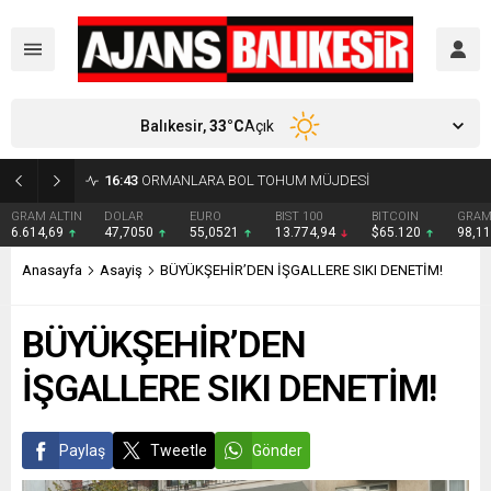
Balıkesir,
33
°C
Açık
16:15
DENİZLERDE 100. YIL COŞKUSU YAŞANDI
DOLAR
EURO
BIST 100
BITCOIN
GRAM GÜMÜŞ
BIT
47,7050
55,0521
13.774,94
$65.120
98,11
₺
Anasayfa
Asayiş
BÜYÜKŞEHİR’DEN İŞGALLERE SIKI DENETİM!
BÜYÜKŞEHİR’DEN
İŞGALLERE SIKI DENETİM!
Paylaş
Tweetle
Gönder