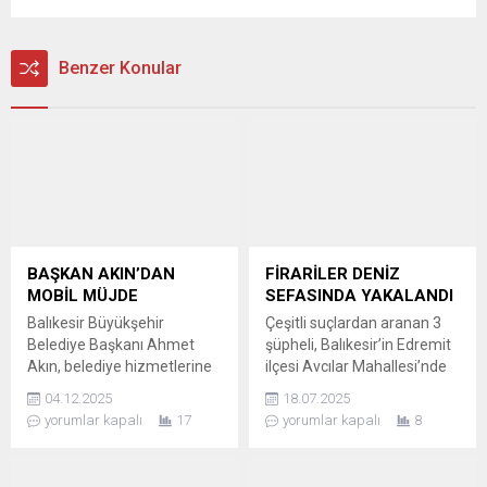
Benzer Konular
BAŞKAN AKIN’DAN
FİRARİLER DENİZ
MOBİL MÜJDE
SEFASINDA YAKALANDI
Balıkesir Büyükşehir
Çeşitli suçlardan aranan 3
Belediye Başkanı Ahmet
şüpheli, Balıkesir’in Edremit
Akın, belediye hizmetlerine
ilçesi Avcılar Mahallesi’nde
erişimi kolaylaştırmak
denizde eğlenirken
04.12.2025
18.07.2025
amacıyla “Balıkesir
jandarma tarafından
yorumlar kapalı
17
yorumlar kapalı
8
Yakınında” mobil
yakalanarak tutuklandı.
uygulamasını Balıkesirli
FİRARİLERİN DENİZ KEYFİ
hemşehrilerinin kullanımına
KISA SÜRDÜ Yaklaşık bir ay