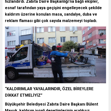
hızlandırdı. Zabıta Daire Başkanlığı’na bağlı ekipler,
esnaf tarafından yaya geçişini engelleyecek şekilde
kaldırım üzerine konulan masa, sandalye, duba ve
reklam flaması gibi çok sayıda malzemeyi topladı.
“KALDIRIMLAR YAYALARINDIR, ÖZEL BİREYLERE
DİKKAT ETMELİYİZ”
Büyükşehir Belediyesi Zabıta Daire Başkanı Bülent
Mavuk, kaldırım işgali denetimlerinin aralıksız