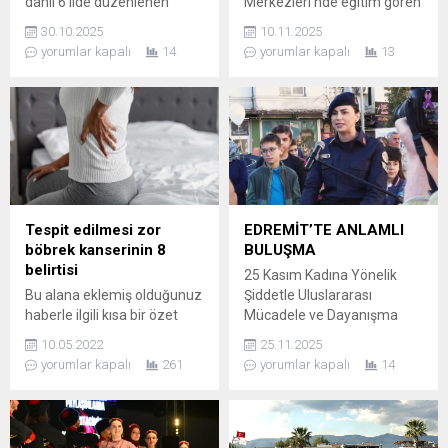
dahil 6 ilde düzenlenen
Merkezleri’nde eğitim gören
operasyonda, 524.5 Milyon
öğrenciler, Türkiye
30.10.2025
10.11.2025
TL’lik hesap hareketi
Cumhuriyeti’nin kurucusu
yorumlar kapalı
14
yorumlar kapalı
13
bulunan yasa dışı bahis
Ulu Önder Gazi Mustafa
şebekesine darbe vurdu.
Kemal Atatürk’ün ebediyete
Operasyonda yakalanan 32
intikalinin 87’nci yıl
şüpheliden 30’u tutuklandı.
dönümünde Ankara’ya özel
BALIKESİR DAHİL 6 İLDE EŞ
bir ziyaret gerçekleştirdi.
ZAMANLI OPERASYON
Gençlik ve Spor Hizmetleri
Boyabat Cumhuriyet
Dairesi Başkanlığı
Başsavcılığı koordinesinde;
tarafından düzenlenen
Sinop İl Jandarma
programla, Avlu, Hasan
Tespit edilmesi zor
EDREMİT’TE ANLAMLI
Komutanlığı ile KOM ve Siber
Basri Çantay, Bandırma ve
böbrek kanserinin 8
BULUŞMA
Suçlarla Mücadele...
Edremit Gençlik
belirtisi
25 Kasım Kadına Yönelik
Merkezleri’nden gelen
Bu alana eklemiş olduğunuz
Şiddetle Uluslararası
öğrenciler Anıtkabir’i ziyaret
haberle ilgili kısa bir özet
Mücadele ve Dayanışma
etti....
bilgisi ekleyebilirsiniz. Bu
Günü’nde, Edremit
10.05.2022
25.11.2025
metin yazı düzenleme
Cumhuriyet Meydanı’nda
yorumlar kapalı
261
yorumlar kapalı
14
sayfasında "Özet"
dayanışmanın, umudun ve
bölümünden eklenebilir.
adaletin sesini büyütmek
Özet eklenmişse başlık
amacıyla “Benim Güvenli
altında kalın olarak bu
Evim” adlı farkındalık