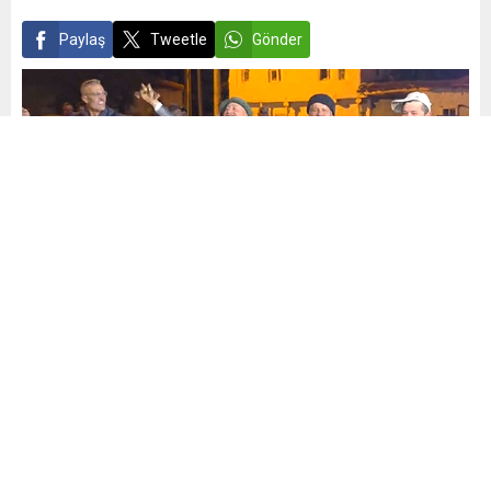
söndürme...
Paylaş
Tweetle
Gönder
Yayınlama: 25.11.2025
12
A
A
+
-
1
https://youtube.com/shorts/yG_FrlEz6Lk?feature=share