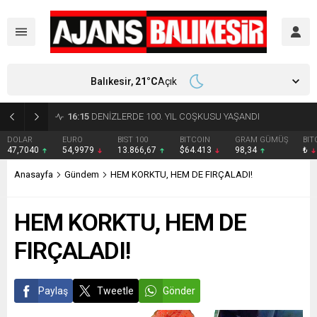
Balıkesir,
21
°C
Açık
16:15
DENİZLERDE 100. YIL COŞKUSU YAŞANDI
DOLAR
EURO
BIST 100
BITCOIN
GRAM GÜMÜŞ
BIT
47,7040
54,9979
13.866,67
$64.413
98,34
₺
Anasayfa
Gündem
HEM KORKTU, HEM DE FIRÇALADI!
HEM KORKTU, HEM DE
FIRÇALADI!
Paylaş
Tweetle
Gönder