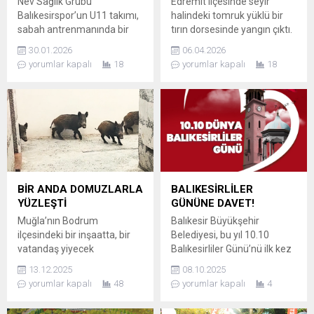
Nev Sağlık Grubu
Edremit ilçesinde seyir
Balıkesirspor’un U11 takımı,
halindeki tomruk yüklü bir
sabah antrenmanında bir
tırın dorsesinde yangın çıktı.
araya gelerek hazırlıklarını
Sürücünün dikkati
30.01.2026
06.04.2026
sürdürdü. Kırmızı-beyazlı
sayesinde facianın
yorumlar kapalı
18
yorumlar kapalı
18
camianın minik yetenekleri,
eşiğinden dönülürken,
antrenman sahasında
alevler itfaiye ekiplerinin
sergiledikleri hırslı ve teknik
hızlı müdahalesiyle
performanslarla
söndürüldü. SÜRÜCÜNÜN
izleyenlerden tam not aldı.
DİKKATİ FACİAYI ÖNLEDİ
MURAT TÜRK
Edremit ilçesi E-87 Karayolu
YÖNETİMİNDE HEYECANLI
üzerinde seyreden ve
MÜCADELE Antrenör Murat
üzerinde yüklü miktarda
Türk idaresinde
tomruk bulunan tırın dorse
BİR ANDA DOMUZLARLA
BALIKESİRLİLER
gerçekleştirilen idmanda,
kısmında henüz
YÜZLEŞTİ
GÜNÜNE DAVET!
minik sporcuların neşesi ve
belirlenemeyen bir nedenle
Muğla’nın Bodrum
Balıkesir Büyükşehir
kazanma arzusu ön plana
yangın başladı. Dorseden
ilçesindeki bir inşaatta, bir
Belediyesi, bu yıl 10.10
çıktı. Antrenmanın...
dumanların...
vatandaş yiyecek
Balıkesirliler Günü’nü ilk kez
arayışındaki bir domuz
üç gün sürecek dolu dolu bir
13.12.2025
08.10.2025
sürüsüyle karşılaştı. Kırsal
programla kutlayacak.
yorumlar kapalı
48
yorumlar kapalı
4
alandan inşaat alanına inen
Çevre illerden ücretsiz
4 domuzu gören vatandaş,
otobüs seferleri