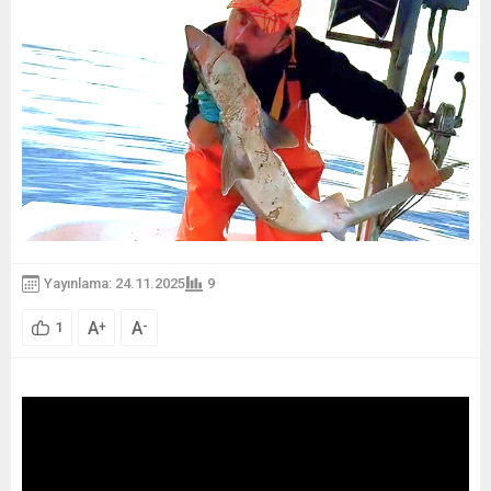
Yayınlama: 24.11.2025
9
A
A
+
-
1