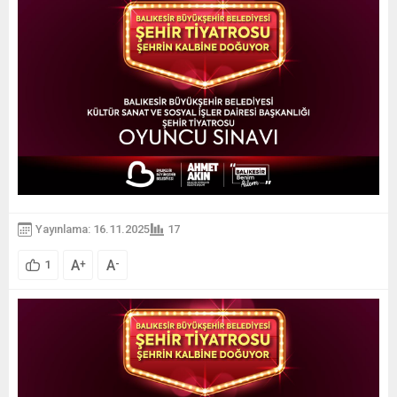
Yayınlama: 16.11.2025
17
A
A
+
-
1