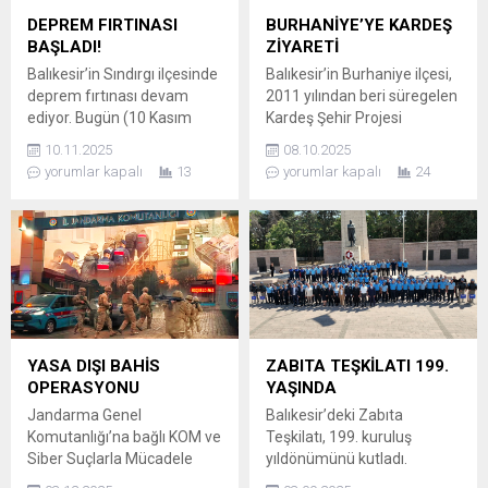
TÜRKİYE’NİN TEMSİLCİSİ
etkilendi. YANGIN KIŞ
DEPREM FIRTINASI
BURHANİYE’YE KARDEŞ
CEREN ARSLAN Zorlu
ARİFESİNDE...
BAŞLADI!
ZİYARETİ
platformda Türkiye’yi, 2025
Balıkesir’in Sındırgı ilçesinde
Balıkesir’in Burhaniye ilçesi,
Miss Universe Türkiye tacını
deprem fırtınası devam
2011 yılından beri süregelen
kazanan Ceren...
ediyor. Bugün (10 Kasım
Kardeş Şehir Projesi
2025) Sındırgı’da, en büyüğü
kapsamında Almanya’dan
10.11.2025
08.10.2025
4.8 büyüklüğünde olmak
gelen Hürth heyetini
yorumlar kapalı
13
yorumlar kapalı
24
üzere, Kandilli Rasathanesi
ağırlayarak dostluk
verilerine göre toplam 8
mesajları verdi. ALMANYA
deprem kaydedildi. Bölgede
HEYETİ BURHANİYE’DE
art arda yaşanan sarsıntılar
Burhaniye, 2011 yılından
nedeniyle vatandaşlar
beri sürdürdüğü Kardeş
arasında korku ve panik
Şehir Projesi çerçevesinde,
sürüyor. SABAH
Almanya’daki Hürth
SAATLERİNDE 4.8 VE 4.5’LİK
kentinden gelen misafirlerini
İKİ BÜYÜK SARSINTI
ağırladı. Farklı kültürlerin
YASA DIŞI BAHİS
ZABITA TEŞKİLATI 199.
Sarsıntıların gün boyu
buluştuğu bu ziyarette,
OPERASYONU
YAŞINDA
devam...
karşılıklı dostluk ve
Jandarma Genel
Balıkesir’deki Zabıta
dayanışma mesajları ön
Komutanlığı’na bağlı KOM ve
Teşkilatı, 199. kuruluş
plana...
Siber Suçlarla Mücadele
yıldönümünü kutladı.
Daire Başkanlıkları
ÇELENK SUNMA TÖRENİ