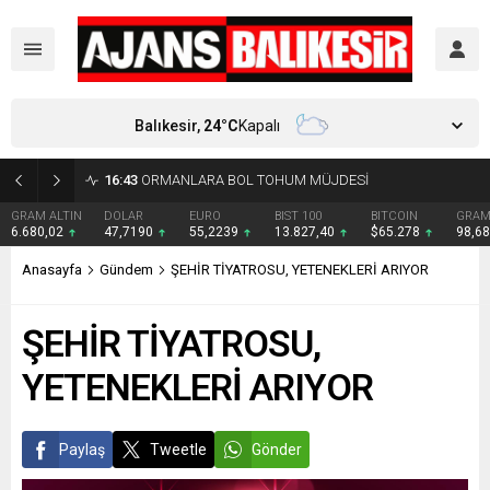
Balıkesir,
24
°C
Kapalı
GRAM ALTIN
DOLAR
EURO
BIST 100
BITCOIN
GRAM
6.680,02
47,7190
55,2239
13.827,40
$65.278
98,6
Anasayfa
Gündem
ŞEHİR TİYATROSU, YETENEKLERİ ARIYOR
ŞEHİR TİYATROSU,
YETENEKLERİ ARIYOR
Paylaş
Tweetle
Gönder