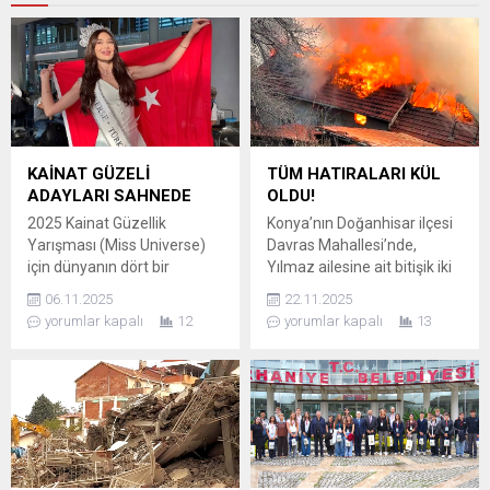
KAİNAT GÜZELİ
TÜM HATIRALARI KÜL
ADAYLARI SAHNEDE
OLDU!
2025 Kainat Güzellik
Konya’nın Doğanhisar ilçesi
Yarışması (Miss Universe)
Davras Mahallesi’nde,
için dünyanın dört bir
Yılmaz ailesine ait bitişik iki
yanından gelen yarışmacılar,
evde çıkan yangın tüm
06.11.2025
22.11.2025
organizasyonun yapılacağı
mahalleye büyük korku
yorumlar kapalı
12
yorumlar kapalı
13
Tayland’da ülkelerini
yaşattı. Yangında can kaybı
tanıtmaya başladı. 21 Kasım
yaşanmaması en büyük
2025’te Tayland’ın başkenti
teselli olurken, alevlere hızla
Bangkok’ta düzenlenecek
müdahale eden ekipler,
olan final gecesi öncesinde,
yangının çevredeki yapılara
güzeller hazırlıklarını
sıçramasını önleyerek olası
sürdürüyor ve
bir facianın önüne geçti.
performanslarını sergiliyor.
Olayda iki kişi dumandan