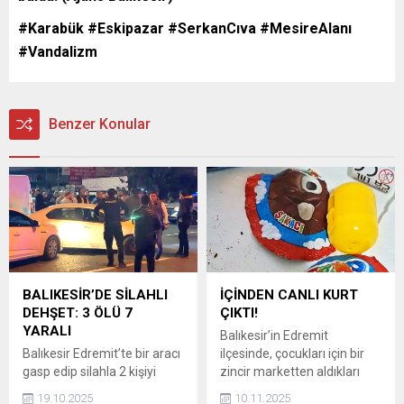
#Karabük #Eskipazar #SerkanCıva #MesireAlanı
#Vandalizm
Benzer Konular
BALIKESİR’DE SİLAHLI
İÇİNDEN CANLI KURT
DEHŞET: 3 ÖLÜ 7
ÇIKTI!
YARALI
Balıkesir’in Edremit
Balıkesir Edremit’te bir aracı
ilçesinde, çocukları için bir
gasp edip silahla 2 kişiyi
zincir marketten aldıkları
öldüren ve 2’si polis 7 kişiyi
sürpriz yumurta şeklindeki
19.10.2025
10.11.2025