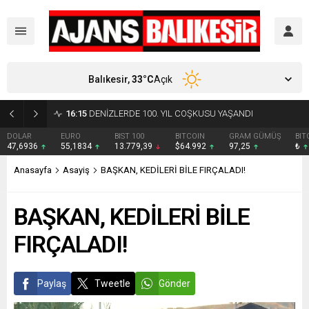
Balıkesir,
33
°C
Açık
16:15
DENİZLERDE 100. YIL COŞKUSU YAŞANDI
DOLAR
EURO
BIST 100
BITCOIN
GRAM GÜMÜŞ
BIT
47,6936
55,1834
13.779,39
$64.992
97,25
₺
Anasayfa
Asayiş
BAŞKAN, KEDİLERİ BİLE FIRÇALADI!
BAŞKAN, KEDİLERİ BİLE
FIRÇALADI!
Paylaş
Tweetle
Gönder