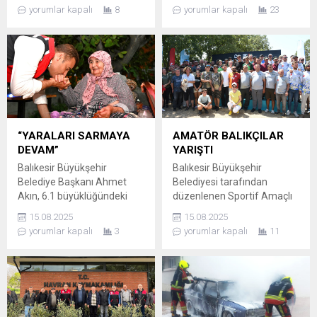
yaralayan şahıs, vurularak
çikolata, aileye büyük bir şok
yorumlar kapalı
8
yorumlar kapalı
23
etkisiz hale getirildi. ÖNCE
yaşattı. Yumurtanın
ARACI GASP ETTİ, SONRA
ambalajını açan ve yemek
DEHŞET SAÇTI Balıkesir’in
için çikolatayı kıran çocuk,
Edremit ilçesinde korkunç
içinden canlı bir kurt çıktığını
bir olay yaşandı. Saat 23.10
görünce adeta dehşete
sıralarında Altınkum
düştü. MİDE BULANDIRAN
Mahallesi Ertürk
GÖRÜNTÜ KAMERAYA
Caddesi’nden gelen ihbar
YANSIDI Masanın üzerinde
üzerine polis harekete geçti.
canlı halde hareket eden
“YARALARI SARMAYA
AMATÖR BALIKÇILAR
Silahlı bir...
kurt, mide bulandırıcı...
DEVAM”
YARIŞTI
Balıkesir Büyükşehir
Balıkesir Büyükşehir
Belediye Başkanı Ahmet
Belediyesi tarafından
Akın, 6.1 büyüklüğündeki
düzenlenen Sportif Amaçlı
depremle sarsılan Sındırgı
Olta Balıkçılığı Yarışması,
15.08.2025
15.08.2025
ilçesinde vatandaşları yalnız
amatör balıkçıları bir araya
yorumlar kapalı
3
yorumlar kapalı
11
bırakmıyor.
getirdi. SPOR VE ÇEVRE
DEPREMZEDELERİN
BİLİNCİ BİR ARADA Balıkesir
YARALARI SARILIYOR
Büyükşehir Belediye
Balıkesir Büyükşehir
Başkanı Ahmet Akın
Belediye Başkanı Ahmet
liderliğinde İvrindi Karacepiş
Akın, Sındırgı’da meydana
Göleti’nde başlayan Sportif