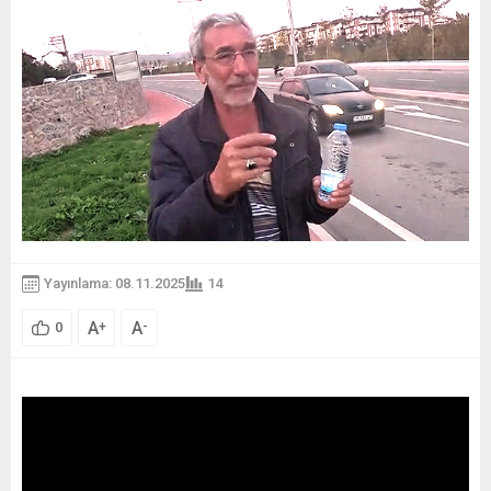
Yayınlama: 08.11.2025
14
A
A
+
-
0