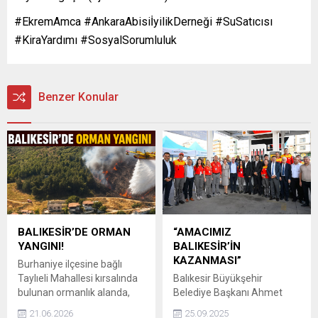
#EkremAmca #AnkaraAbisiİyilikDerneği #SuSatıcısı
#KiraYardımı #SosyalSorumluluk
Benzer Konular
BALIKESİR’DE ORMAN
“AMACIMIZ
YANGINI!
BALIKESİR’İN
KAZANMASI”
Burhaniye ilçesine bağlı
Taylıeli Mahallesi kırsalında
Balıkesir Büyükşehir
bulunan ormanlık alanda,
Belediye Başkanı Ahmet
sabah saatlerinde henüz
Akın, Edremit’te düzenlenen
21.06.2026
25.09.2025