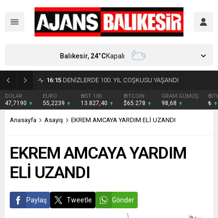
Balıkesir,
24
°C
Kapalı
16:15
DENİZLERDE 100. YIL COŞKUSU YAŞANDI
DOLAR
EURO
BIST 100
BITCOIN
GRAM GÜMÜŞ
BIT
47,7190
55,2239
13.827,40
$65.278
98,68
₺
Anasayfa
Asayiş
EKREM AMCAYA YARDIM ELİ UZANDI
EKREM AMCAYA YARDIM
ELİ UZANDI
Paylaş
Tweetle
Gönder