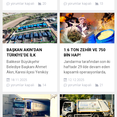
belirlenemeyen bir
toplu açılış töreninde, “Tek
yorumlar kapalı
20
yorumlar kapalı
13
sebepten dolayı yangın çıktı.
amacımız, Balıkesir’imizin
Havadan ve karadan yoğun
ve halkımızın kazanmasıdır”
müdahale yapıldı. Kısa
dedi. KADIN EMEĞİ VE
sürede büyüyen ve çevre
İSTİHDAMA DESTEK
sakinleri arasında büyük bir
Edremit’te, Balıkesir Toplu
korku ve tedirginliğe yol
Taşıma (BTT) akaryakıt
açan yangına karşı, orman
istasyonu ile OnOn Kafelerin
ve itfaiye ekipleri tarafından
Ayvalık ve Burhaniye
zamanla yarışılan kapsamlı
şubelerinin eş zamanlı açılışı
BAŞKAN AKIN’DAN
1.6 TON ZEHİR VE 750
bir müdahale...
gerçekleştirildi. Törende
TÜRKİYE’DE İLK
BİN HAP!
konuşan Başkan Ahmet
Balıkesir Büyükşehir
Jandarma tarafından son iki
Akın, BTT’nin hem ulaşım...
Belediye Başkanı Ahmet
haftadır 29 ilde devam eden
Akın, Karesi ilçesi Yeniköy
kapsamlı operasyonlarda,
Mahallesi’nde, Türkiye’ye
toplum sağlığına zarar
18.11.2025
12.12.2025
örnek olacak öncü bir projeyi
verecek miktarda
yorumlar kapalı
14
yorumlar kapalı
21
hayata geçiriyor: Can Dost
uyuşturucu ele geçirildi.
Doğal Yaşam Alanı. Toplam
Operasyonlarda, 1 Ton 628
75.000 metrekare alanda
kilo uyuşturucu madde ile
kurulan tesis, özellikle özel
birlikte 750 bin 238 adet
gereksinimli patili dostlar
uyuşturucu hap ele
için hazırlanan sosyalleşme
geçirilerek piyasaya