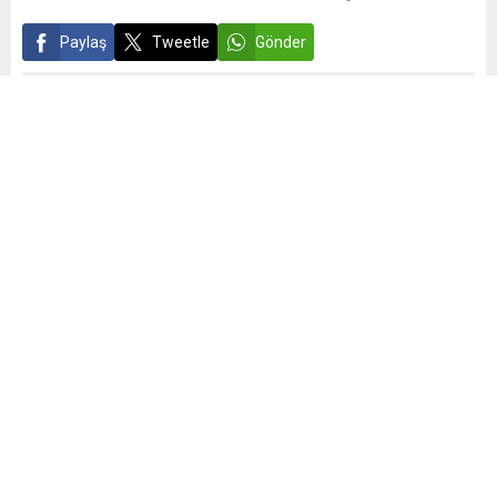
Paylaş
Tweetle
Gönder
Yayınlama: 07.11.2025
12
A
A
+
-
Almanya’nın Stuttgart kentinden gelen ‘Tarımsal