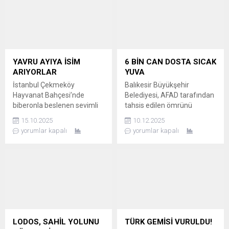
YAVRU AYIYA İSİM
6 BİN CAN DOSTA SICAK
ARIYORLAR
YUVA
İstanbul Çekmeköy
Balıkesir Büyükşehir
Hayvanat Bahçesi’nde
Belediyesi, AFAD tarafından
biberonla beslenen sevimli
tahsis edilen ömrünü
yavru ayı için isim arayışı
tamamlamış konteynerleri
15.10.2025
10.12.2025
başladı. Ziyaretçiler sosyal
can dostlar için sıcak yuvaya
yorumlar kapalı
yorumlar kapalı
medya üzerinden isim
dönüştürdü. Türkiye’de ilk
önerebiliyor. YAVRU AYI
kez özel gereksinimli patili
SEVGİ ODAĞI OLDU İstanbul
dostlar için alanların
Çekmeköy Hayvanat
bulunduğu, bölgenin en
Bahçesi’nde (Park Of
büyük kapasiteli “Yeniköy
İstanbul POİ) bulunan yavru
Can Dost Doğal Yaşam
bir ayı için isim arayışı
Alanı” görkemli bir törenle
başlatıldı. Büyük bir
hizmete açıldı. 75 bin
biberonla beslenen yavru
metrekare alanda kurulan
LODOS, SAHİL YOLUNU
TÜRK GEMİSİ VURULDU!
ayı, uysal ve sempatik
tesis, 6 bin can...