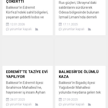
ÇÖKERTTİ
Rus güçleri, Ukrayna’daki
halleriyle...
Balıkesir’in Edremit
saldırılarını sürdürerek
Körfezi’ndeki sahil bölgeleri,
Odesa bölgesinde bulunan
yaşanan şiddetli lodos ve
İzmail Limanı’nda demirli
fırtına nedeniyle büyük
duran, yaklaşık 4 bin ton
12.01.2026
17.11.2025
zarar gördü. Özellikle sahil
sıvılaştırılmış gaz (LNG)
yorumlar kapalı
yorumlar kapalı
kesimlerindeki kaldırımlarda
taşıyan Türk gemisi
çökmeler meydana gelirken,
ORINDA’yı hedef aldı. Saldırı
yollar kullanılamaz hale
sonrasında gemi alev
geldi. BURHANİYE’DE
alırken, can kaybı
MUTLUKENT YOLU ÇÖKTÜ
yaşanmadı. 16 TÜRK
Fırtınadan en çok etkilenen
PERSONEL TAHLİYE EDİLDİ,
noktalardan biri, Burhaniye
ENERJİ TESİSİ VURULDU
ilçesine bağlı Pelitköy
Saldırı sonrası alev alan
Sahili’nde bulunan
geminin patlama tehlikesi
EDREMİT’TE TAZİYE EVİ
BALIKESİR’DE ÖLÜMLÜ
Mutlukent Yolu oldu. Şiddetli
nedeniyle, yakınlardaki...
YAPILIYOR
KAZA
lodos ve deniz kabarması...
Balıkesir’in Edremit ilçesi
Balıkesir’in Bigadiç ilçesi
İbrahimce Mahallesi’ne,
Yağcıbedir Mahallesi
hayırsever iş insanı Ayhan
yolunda meydana gelen tek
Bülbül tarafından taziye evi
taraflı trafik kazasında,
28.07.2025
27.09.2025
kazandırılıyor.
otomobil sürücüsü hayatını
yorumlar kapalı
yorumlar kapalı
İBRAHİMCE’YE SOSYAL
kaybetti. SÜRÜCÜ