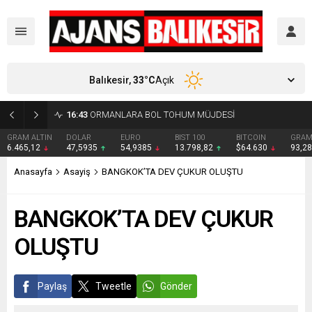
Balıkesir,
33
°C
Açık
16:43
ORMANLARA BOL TOHUM MÜJDESİ
GRAM ALTIN
DOLAR
EURO
BIST 100
BITCOIN
GRAM
6.465,12
47,5935
54,9385
13.798,82
$64.630
93,2
Anasayfa
Asayiş
BANGKOK’TA DEV ÇUKUR OLUŞTU
BANGKOK’TA DEV ÇUKUR
OLUŞTU
Paylaş
Tweetle
Gönder