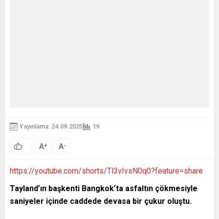
Yayınlama: 24.09.2025
19
A
A
+
-
https://youtube.com/shorts/Tl3vIvsN0q0?feature=share
Tayland’ın başkenti Bangkok’ta asfaltın çökmesiyle
saniyeler içinde caddede devasa bir çukur oluştu.