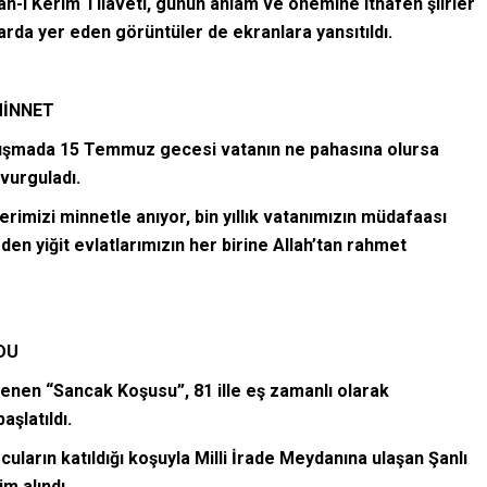
n-ı Kerim Tilaveti, günün anlam ve önemine ithafen şiirler
da yer eden görüntüler de ekranlara yansıtıldı.
MİNNET
konuşmada 15 Temmuz gecesi vatanın ne pahasına olursa
vurguladı.
erimizi minnetle anıyor, bin yıllık vatanımızın müdafaası
en yiğit evlatlarımızın her birine Allah’tan rahmet
DU
lenen “Sancak Koşusu”, 81 ille eş zamanlı olarak
şlatıldı.
uların katıldığı koşuyla Milli İrade Meydanına ulaşan Şanlı
m alındı.