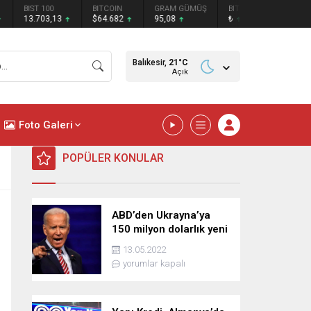
BIST 100
BITCOIN
GRAM GÜMÜŞ
BITCOIN
ETHEREU
13.703,13
$64.682
95,08
₺
₺
Balıkesir,
21
°C
Açık
Foto Galeri
POPÜLER KONULAR
ABD’den Ukrayna’ya
150 milyon dolarlık yeni
askeri yardım
13.05.2022
yorumlar kapalı