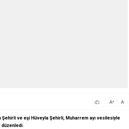
A
A
+
-
n Şehirli ve eşi Hüveyla Şehirli, Muharrem ayı vesilesiyle
ı düzenledi.