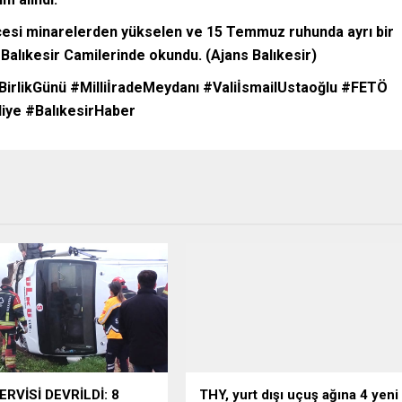
cesi minarelerden yükselen ve 15 Temmuz ruhunda ayrı bir
m Balıkesir Camilerinde okundu. (Ajans Balıkesir)
irlikGünü #MilliİradeMeydanı #ValiİsmailUstaoğlu #FETÖ
iye #BalıkesirHaber
ERVİSİ DEVRİLDİ: 8
THY, yurt dışı uçuş ağına 4 yeni