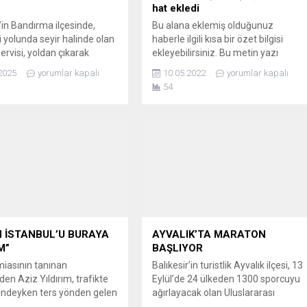
hat ekledi
’in Bandırma ilçesinde,
Bu alana eklemiş olduğunuz
i yolunda seyir halinde olan
haberle ilgili kısa bir özet bilgisi
servisi, yoldan çıkarak
ekleyebilirsiniz. Bu metin yazı
. Kaza, bölgede paniğe
düzenleme sayfasında "Özet"
2025
yorumlar kapalı
10.05.2022
yorumlar kapalı
du. Servis aracında
bölümünden eklenebilir. Özet
54
8 öğrenci kazadan hafif
eklenmişse başlık altında kalın
arak kurtarıldı. Olay yerine
olarak bu şekilde gösterilir,
şan sağlık ekipleri,
eklenmemişse bu alan boş kalır.
ere ilk müdahaleyi yaptıktan
davileri için hastaneye sevk
encilerin hayati tehlikesinin
ğı öğrenildi....
 İSTANBUL’U BURAYA
AYVALIK’TA MARATON
M”
BAŞLIYOR
iasının tanınan
Balıkesir’in turistlik Ayvalık ilçesi, 13
den Aziz Yıldırım, trafikte
Eylül’de 24 ülkeden 1300 sporcuyu
lindeyken ters yönden gelen
ağırlayacak olan Uluslararası
iye aracı şoförüyle hararetli
Ayvalık Yarı Maratonu’na ev