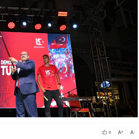
A
A
+
-
0