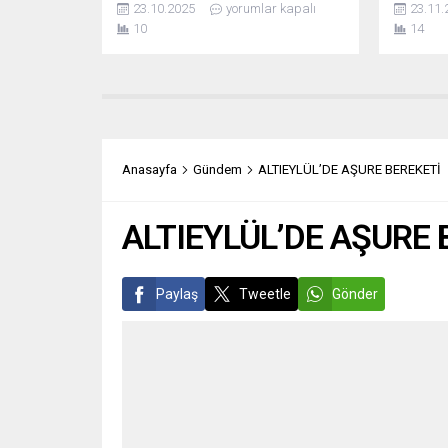
23.10.2025
yorumlar kapalı
23.11.
ARITMA TESİSİ YATIRIMI Balıkesir
bir tartı
10
14
Büyükşehir Belediye Başkanı
kuralı ih
Ahmet Akın’ın liderliğinde, BASKİ
sözleri
Genel Müdürlüğü tarafından
oldu. “
Gömeç’in Ulubeyler Mahallesi’nde
MU LAN!”
önemli bir altyapı yatırımı hayata
oldukça 
geçiriliyor. Göreve gelir gelmez
Yıldırım,
altyapıda dönüşüm...
sert sözl
Anasayfa
Gündem
ALTIEYLÜL’DE AŞURE BEREKETİ
ALTIEYLÜL’DE AŞURE 
Paylaş
Tweetle
Gönder