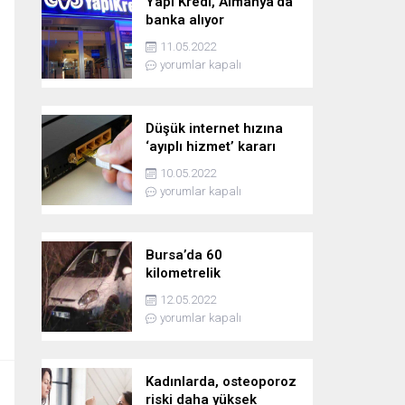
Yapı Kredi, Almanya’da
banka alıyor
11.05.2022
yorumlar kapalı
Düşük internet hızına
‘ayıplı hizmet’ kararı
10.05.2022
yorumlar kapalı
Bursa’da 60
kilometrelik
kovalamaca!
12.05.2022
yorumlar kapalı
Kadınlarda, osteoporoz
riski daha yüksek