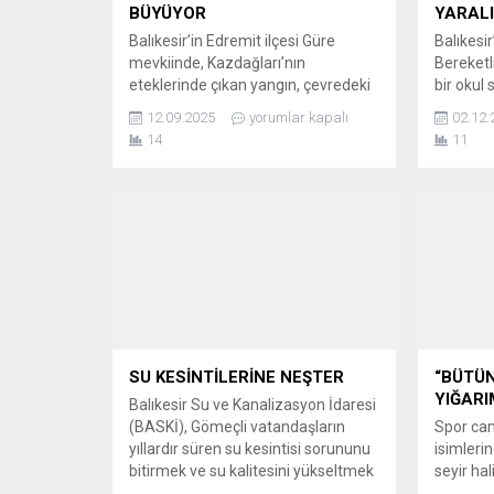
BÜYÜYOR
YARALI
Balıkesir’in Edremit ilçesi Güre
Balıkesir
mevkiinde, Kazdağları’nın
Bereketl
eteklerinde çıkan yangın, çevredeki
bir okul 
turistik tesisler ile evleri tehdit
devrildi
12.09.2025
yorumlar kapalı
02.12.
ediyor. BÖLGE HALKI PANİKTE
neden ol
14
11
Edremit’in Güre mevkiinde,
bulunan 
Kazdağları eteklerinde başlayan
yaralı ol
zeytinlik yangını, yerleşim alanlarını
hızla ula
da tehdit ediyor. Çevredeki otel ve
öğrencil
evlerde kalan vatandaşlar, yangını
sonra te
tedirginlik ve korku içinde takip
etti. Öğr
ediyor. Yangına havadan yapılan
bulunmadı
söndürme...
SU KESİNTİLERİNE NEŞTER
“BÜTÜN
YIĞARI
Balıkesir Su ve Kanalizasyon İdaresi
(BASKİ), Gömeçli vatandaşların
Spor cam
yıllardır süren su kesintisi sorununu
isimlerin
bitirmek ve su kalitesini yükseltmek
seyir ha
amacıyla çalışma yapıyor. PAKET
bir beled