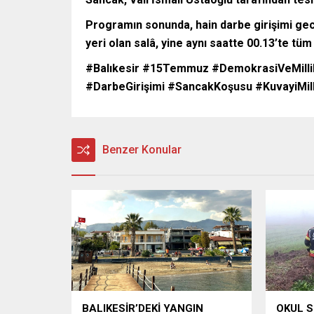
Programın sonunda, hain darbe girişimi ge
yeri olan salâ, yine aynı saatte 00.13’te tü
#Balıkesir #15Temmuz #DemokrasiVeMilliB
#DarbeGirişimi #SancakKoşusu #KuvayiMill
Benzer Konular
BALIKESİR’DEKİ YANGIN
OKUL S