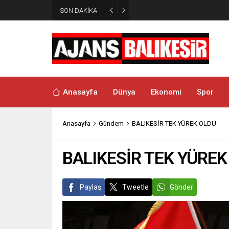
SON DAKİKA
16:15
DENİZLERDE 100. YIL
Anasayfa
Dünya
Ekonomi
Spor
Anasayfa
Gündem
BALIKESİR TEK YÜREK OLDU
BALIKESİR TEK YÜREK
Paylaş
Tweetle
Gönder