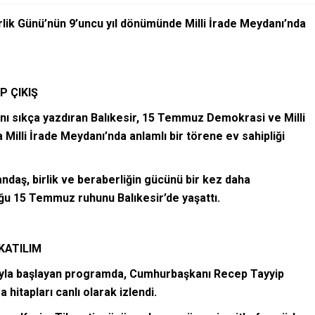
rlik Günü’nün 9’uncu yıl dönümünde Milli İrade Meydanı’nda
P ÇIKIŞ
ını sıkça yazdıran Balıkesir, 15 Temmuz Demokrasi ve Milli
 Milli İrade Meydanı’nda anlamlı bir törene ev sahipliği
andaş, birlik ve beraberliğin gücünü bir kez daha
ğu 15 Temmuz ruhunu Balıkesir’de yaşattı.
KATILIM
sıyla başlayan programda, Cumhurbaşkanı Recep Tayyip
hitapları canlı olarak izlendi.