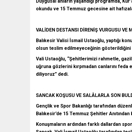
Duygusal anların yaşandığı programda, Kur’a
okundu ve 15 Temmuz gecesine ait hafızalar
VALİDEN DESTANSI DİRENİŞ VURGUSU VE 
Balıkesir Valisi İsmail Ustaoğlu, yaptığı 
olsun teslim edilmeyeceğinin gösterildiğini 
Vali Ustaoğlu, “Şehitlerimizi rahmetle, gazil
uğruna gözlerini kırpmadan canlarını feda ed
diliyoruz” dedi.
SANCAK KOŞUSU VE SALÂLARLA SON BUL
Gençlik ve Spor Bakanlığı tarafından düzen
Balıkesir’de 15 Temmuz Şehitler Anıtından ba
Konuşmaların ardından farklı dallardan sporc
Sancak, Vali İsmail Ustaoğlu tarafından tesli