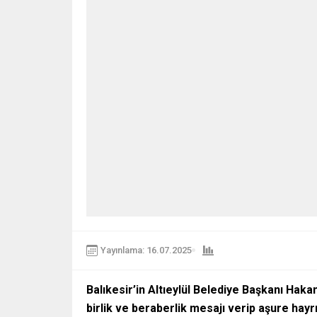
Yayınlama: 16.07.2025
Balıkesir’in Altıeylül Belediye Başkanı Haka
birlik ve beraberlik mesajı verip aşure hayr