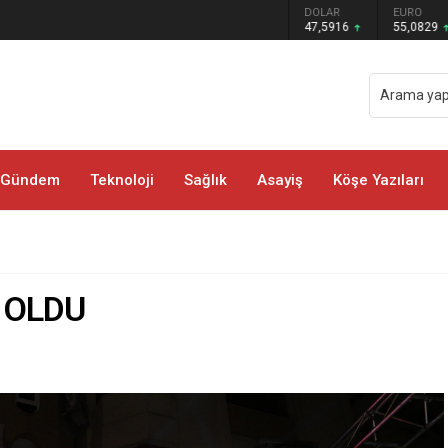
GRAM ALTIN
DOLAR
EURO
 COŞKUSU YAŞANDI
6.521,34
47,5916
55,0829
Gündem
Teknoloji
Sağlık
Asayiş
Köşe Yazıları
 OLDU