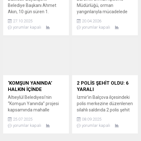
otizm konusundaki
Belediye Başkanı Ahmet
Müdürlüğü, orman
toplumsal bilinci...
Akın, 10 gün süren 1.
yangınlarıyla mücadelede
Balıkesir Kitap Fuarı’nın
askeri gücün desteğini
27.10.2025
20.04.2026
kapanışında, fuarı 150 bin
artırmak amacıyla 19.
yorumlar kapalı
yorumlar kapalı
kişinin ziyaret ettiğini
Komando Tugay
açıkladı. 10 GÜNDE 150 BİN
Komutanlığı personeline
KİTAPSEVER AĞIRLANDI
teknik eğitim verdi.
Balıkesir Büyükşehir
Programda, komandoların
Belediye Başkanı Ahmet
olası yangınlara karşı orman
Akın, Avlu Kongre ve Kültür
ekipleriyle tam bir
Merkezi’nde gerçekleşen 1.
koordinasyon içinde hareket
Balıkesir Kitap Fuarı’nın
etmesi hedefleniyor.
kapanış törenine katıldı.
Balıkesir Orman Bölge
‘KOMŞUN YANINDA’
2 POLİS ŞEHİT OLDU: 6
Fuara gösterilen yoğun...
Müdürlüğü koordinesinde
HALKIN İÇİNDE
YARALI
yürütülen yangın hazırlık
Altıeylül Belediyesi’nin
İzmir’in Balçova ilçesindeki
çalışmaları kapsamında,
“Komşun Yanında” projesi
polis merkezine düzenlenen
savunma ve müdahale
kapsamında mahalle
silahlı saldırıda 2 polis şehit
gücünü birleştiren stratejik...
buluşmaları devam ediyor.
oldu, 6 kişi yaralandı. ŞEHİT
25.07.2025
08.09.2025
Ekipler, talep ve sorunları
VE YARALILAR VAR İzmir
yorumlar kapalı
yorumlar kapalı
yerinde dinledi. ‘KOMŞUN
Balçova Salih İşgören Polis
YANINDA’ EKİBİ SAHADA
Merkezi’ne silahlı saldırı