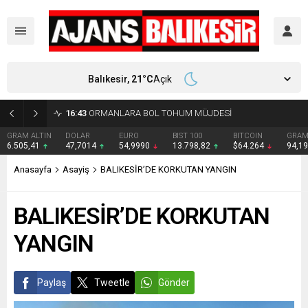
Balıkesir,
21
°C
Açık
16:43
ORMANLARA BOL TOHUM MÜJDESİ
 ALTIN
DOLAR
EURO
BIST 100
BITCOIN
GRAM GÜMÜ
5,41
47,7014
54,9990
13.798,82
$64.264
94,19
Anasayfa
Asayiş
BALIKESİR’DE KORKUTAN YANGIN
BALIKESİR’DE KORKUTAN
YANGIN
Paylaş
Tweetle
Gönder