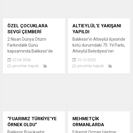
ÖZEL ÇOCUKLARA
ALTIEYLÜL’E YAKIŞANI
SEVGİ ÇEMBERİ
YAPILDI
2 Nisan Dünya Otizm
Balıkesir’in Altıeylül ilçesinde
Farkındalık Günü
kötü durumdaki 75. Yıl Parkı,
kapsamında Balıkesir’de
Altıeylül Belediyesi’nin
yüreklere dokunan bir
çalışmalarıyla modern bir
02.04.2026
10.10.2025
organizasyon
görünüme kavuşturuldu.
yorumlar kapalı
yorumlar kapalı
gerçekleştirildi. Vali İsmail
Parkın açılışı bu akşam.
Ustaoğlu ve eşi, otizmli
PARK MODERN BİR HALE
bireylerin eğitimine ve
GELDİ Balıkesir’in Altıeylül
toplumsal yaşama
ilçesinde bulunan ve bir
uyumuna dikkat çekmek
süredir bakımsızlığı
amacıyla düzenlenen
nedeniyle şikayet konusu
etkinlikte, özel gereksinimli
olan 75. Yıl Parkı, Altıeylül
öğrenciler ve aileleriyle bir
Belediyesi’nin yürüttüğü
araya geldi. OBİDEV’DE
kapsamlı çalışmalarla
“FUARIMIZ TÜRKİYE’YE
MEHMETÇİK
SEVGİ DOLU VE SAMİMİ
yenilendi. Park, ilçe
ÖRNEK OLDU”
ORMANLARDA
ATMOSFER Balıkesir’de
sakinlerine yakışır,...
Balıkesir Büyükşehir
Edremit Orman İşletme