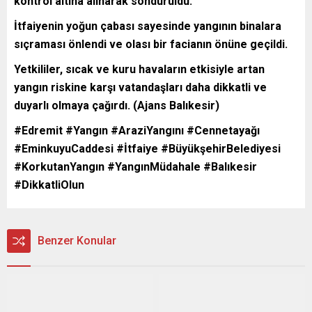
kontrol altına alınarak söndürüldü.
İtfaiyenin yoğun çabası sayesinde yangının binalara
sıçraması önlendi ve olası bir facianın önüne geçildi.
Yetkililer, sıcak ve kuru havaların etkisiyle artan
yangın riskine karşı vatandaşları daha dikkatli ve
duyarlı olmaya çağırdı. (Ajans Balıkesir)
#Edremit #Yangın #AraziYangını #Cennetayağı
#EminkuyuCaddesi #İtfaiye #BüyükşehirBelediyesi
#KorkutanYangın #YangınMüdahale #Balıkesir
#DikkatliOlun
Benzer Konular