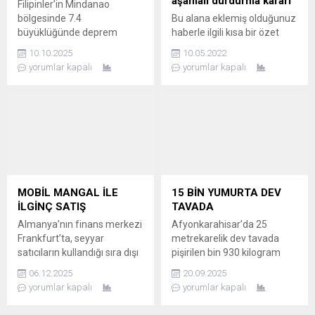
aşamalı durdurma kararı
Filipinler’in Mindanao
bölgesinde 7.4
Bu alana eklemiş olduğunuz
büyüklüğünde deprem
haberle ilgili kısa bir özet
meydana geldi; can ve mal
bilgisi ekleyebilirsiniz. Bu
10.10.2025
10.05.2022
kaybı bildirilmezken bölge
metin yazı düzenleme
yorumlar kapalı
yorumlar kapalı
için tsunami uyarısı yapıldı.
sayfasında "Özet"
TSUNAMİ UYARISI YAPILDI
bölümünden eklenebilir.
Filipinler’in Mindanao
Özet eklenmişse başlık
bölgesinde 7.4
altında kalın olarak bu
büyüklüğünde şiddetli bir
şekilde gösterilir,
deprem kaydedildi. Merkez
eklenmemişse bu alan boş
üssü denizin 58.1 kilometre
kalır.
derinliğinde olan sarsıntının
ardından, ülkenin doğu ve
MOBİL MANGAL İLE
15 BİN YUMURTA DEV
güney kıyı bölgeleri için
İLGİNÇ SATIŞ
TAVADA
tsunami uyarısı yapıldı....
Almanya’nın finans merkezi
Afyonkarahisar’da 25
Frankfurt’ta, seyyar
metrekarelik dev tavada
satıcıların kullandığı sıra dışı
pişirilen bin 930 kilogram
bir yöntem büyük ilgi çekiyor.
ağırlığındaki sucuklu
06.12.2025
20.09.2025
Özel olarak tasarlanmış,
yumurta, Guinness Rekorlar
yorumlar kapalı
yorumlar kapalı
tam donanımlı mobil
Kitabı’na girdi. REKOR
mangallar ile satış yapan
DENEMESİ FESTİVALDE