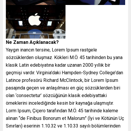
Ne Zaman Açıklanacak?
Yaygın inancın tersine, Lorem Ipsum rastgele
sözcüklerden oluşmaz. Kökleri M.Ö. 45 tarihinden bu yana
klasik Latin edebiyatına kadar uzanan 2000 yıllık bir
geçmişi vardır. Virginia’daki Hampden-Sydney College’dan
Latince profesörü Richard McClintock, bir Lorem Ipsum
pasajında geçen ve anlaşılması en güç sözcüklerden biri
olan ‘consectetur’ sözcüğünün klasik edebiyattaki
örneklerini incelediğinde kesin bir kaynağa ulaşmıştır.
Lorm Ipsum, Çiçero tarafından M.Ö. 45 tarihinde kaleme
alınan “de Finibus Bonorum et Malorum” (İyi ve Kötünün Uç
Sınırları) eserinin 1.10.32 ve 1.10.33 sayılı bölümlerinden