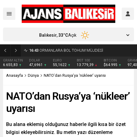
Balıkesir,
33
°C
Açık
16:43
ORMANLARA BOL TOHUM MÜJDESİ
DOLAR
EURO
BIST 100
BITCOIN
GRAM GÜMÜŞ
BI
47,6961
55,1622
13.779,39
$64.995
97,40
₺
Anasayfa
Dünya
NATO’dan Rusya’ya ‘nükleer’ uyarısı
NATO’dan Rusya’ya ‘nükleer’
uyarısı
Bu alana eklemiş olduğunuz haberle ilgili kısa bir özet
bilgisi ekleyebilirsiniz. Bu metin yazı düzenleme