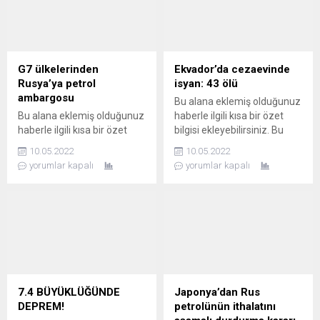
G7 ülkelerinden
Ekvador’da cezaevinde
Rusya’ya petrol
isyan: 43 ölü
ambargosu
Bu alana eklemiş olduğunuz
Bu alana eklemiş olduğunuz
haberle ilgili kısa bir özet
haberle ilgili kısa bir özet
bilgisi ekleyebilirsiniz. Bu
bilgisi ekleyebilirsiniz. Bu
metin yazı düzenleme
10.05.2022
10.05.2022
metin yazı düzenleme
sayfasında "Özet"
yorumlar kapalı
yorumlar kapalı
sayfasında "Özet"
bölümünden eklenebilir.
bölümünden eklenebilir.
Özet eklenmişse başlık
Özet eklenmişse başlık
altında kalın olarak bu
altında kalın olarak bu
şekilde gösterilir,
şekilde gösterilir,
eklenmemişse bu alan boş
eklenmemişse bu alan boş
kalır.
kalır.
7.4 BÜYÜKLÜĞÜNDE
Japonya’dan Rus
DEPREM!
petrolünün ithalatını