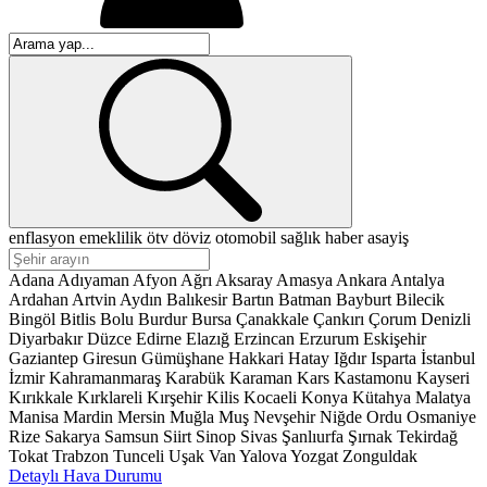
enflasyon
emeklilik
ötv
döviz
otomobil
sağlık
haber
asayiş
Adana
Adıyaman
Afyon
Ağrı
Aksaray
Amasya
Ankara
Antalya
Ardahan
Artvin
Aydın
Balıkesir
Bartın
Batman
Bayburt
Bilecik
Bingöl
Bitlis
Bolu
Burdur
Bursa
Çanakkale
Çankırı
Çorum
Denizli
Diyarbakır
Düzce
Edirne
Elazığ
Erzincan
Erzurum
Eskişehir
Gaziantep
Giresun
Gümüşhane
Hakkari
Hatay
Iğdır
Isparta
İstanbul
İzmir
Kahramanmaraş
Karabük
Karaman
Kars
Kastamonu
Kayseri
Kırıkkale
Kırklareli
Kırşehir
Kilis
Kocaeli
Konya
Kütahya
Malatya
Manisa
Mardin
Mersin
Muğla
Muş
Nevşehir
Niğde
Ordu
Osmaniye
Rize
Sakarya
Samsun
Siirt
Sinop
Sivas
Şanlıurfa
Şırnak
Tekirdağ
Tokat
Trabzon
Tunceli
Uşak
Van
Yalova
Yozgat
Zonguldak
Detaylı Hava Durumu