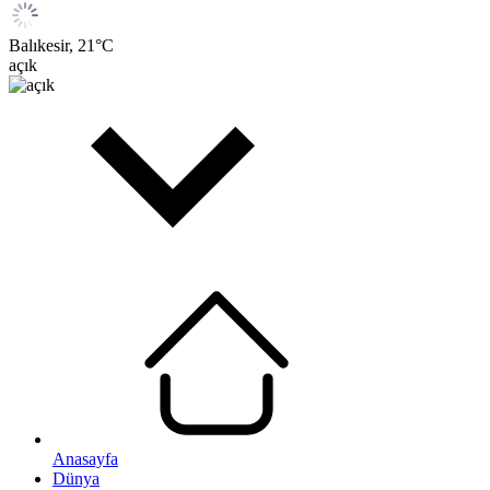
Balıkesir,
21
°C
açık
Anasayfa
Dünya