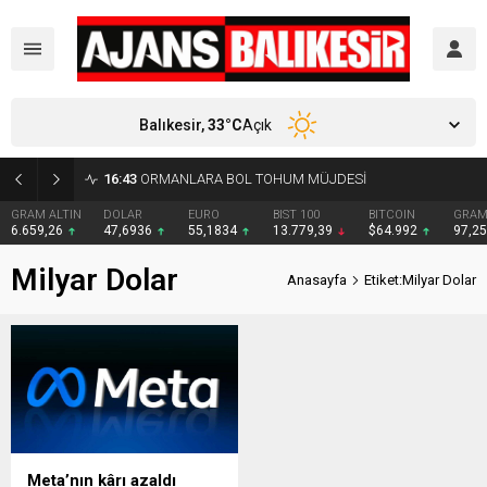
Balıkesir,
33
°C
Açık
16:43
ORMANLARA BOL TOHUM MÜJDESİ
GRAM ALTIN
DOLAR
EURO
BIST 100
BITCOIN
GRAM
6.659,26
47,6936
55,1834
13.779,39
$64.992
97,2
Milyar Dolar
Anasayfa
Etiket:Milyar Dolar
Meta’nın kârı azaldı