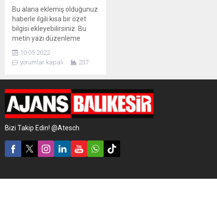
Bu alana eklemiş olduğunuz
haberle ilgili kısa bir özet
bilgisi ekleyebilirsiniz. Bu
metin yazı düzenleme
sayfasında "Özet"
10.05.2022
bölümünden eklenebilir.
yorumlar kapalı
237
Özet eklenmişse başlık
altında kalın olarak bu
şekilde gösterilir,
eklenmemişse bu alan boş
kalır.
Bizi Takip Edin! @Atesch