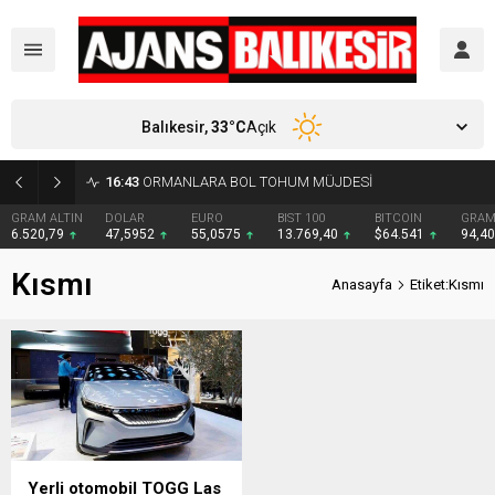
Balıkesir,
33
°C
Açık
16:43
ORMANLARA BOL TOHUM MÜJDESİ
GRAM ALTIN
DOLAR
EURO
BIST 100
BITCOIN
GRAM
6.520,79
47,5952
55,0575
13.769,40
$64.541
94,4
Kısmı
Anasayfa
Etiket:Kısmı
Yerli otomobil TOGG Las