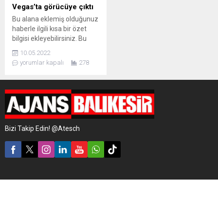
Vegas’ta görücüye çıktı
Bu alana eklemiş olduğunuz
haberle ilgili kısa bir özet
bilgisi ekleyebilirsiniz. Bu
metin yazı düzenleme
10.05.2022
sayfasında "Özet"
yorumlar kapalı
278
bölümünden eklenebilir.
Özet eklenmişse başlık
altında kalın olarak bu
şekilde gösterilir,
eklenmemişse bu alan boş
kalır.
Bizi Takip Edin! @Atesch