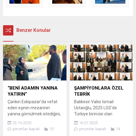
Benzer Konular
“BENİ ADAMIN YANINA
ŞAMPİYONLARA ÖZEL
YATIRIN”
TEBRİK
Çankırı Eskipazar’da vefat
Balıkesir Valisi İsmail
eden eşinin mezarının
Ustaoğlu, 2025 LGS’de
yanına gömülmek istediğini,
Türkiye birincisi olan
farkında olmadan Belediye
Altıeylül, Bandırma ve
23.10.2025
16.07.2025
Başkanı Serkan Civa’ya
Edremit’ten öğrencileri
yorumlar kapalı
10
yorumlar kapalı
14
söyleyen yaşlı kadının bu
ağırlayarak tebrik etti. LGS