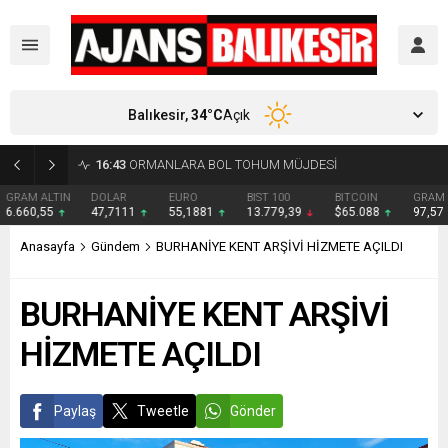
Balıkesir,
34
°C
Açık
16:15
DENİZLERDE 100. YIL COŞKUSU YAŞANDI
DOLAR
EURO
BIST 100
BITCOIN
GRAM GÜMÜŞ
BIT
47,7111
55,1881
13.779,39
$65.088
97,57
₺
Anasayfa
Gündem
BURHANİYE KENT ARŞİVİ HİZMETE AÇILDI
BURHANİYE KENT ARŞİVİ
HİZMETE AÇILDI
Paylaş
Tweetle
Gönder