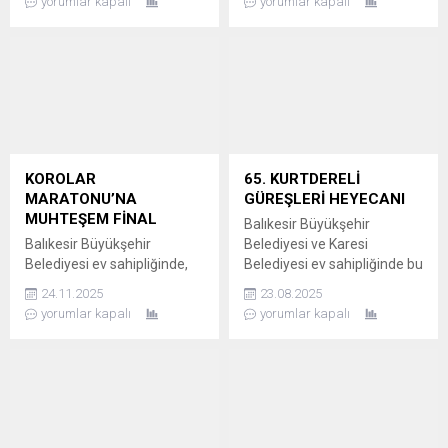
yorumlar kapalı
yorumlar kapalı
su kuyusuna düşerek
SOSYAL MEDYADA
mahsur kaldı. Hayvanın
PAYLAŞTI Kayseri
kuyuya düştüğünü fark
Havalimanı’nda iki Türk
eden sahipleri, buzağıyı
kahvesi ve iki küçük şişe su
bulunduğu derin yerden
alan bir vatandaş, ödediği
kendi imkanlarıyla
840 TL karşısında büyük bir
çıkartmaya çalışsa da sonuç
şok yaşadı. Vatandaş, hem
alamayınca durumu 112 Acil
kahveleri hem de ödediği
Çağrı Merkezi’ne bildirdi.
paranın yer...
KOROLAR
65. KURTDERELİ
EKİPLER KUYUYA İNEREK
MARATONU’NA
GÜREŞLERİ HEYECANI
BUZAĞIYI KURTARDI İhbar
MUHTEŞEM FİNAL
Balıkesir Büyükşehir
üzerine...
Balıkesir Büyükşehir
Belediyesi ve Karesi
Belediyesi ev sahipliğinde,
Belediyesi ev sahipliğinde bu
Koro Kültürü Derneği ve
yıl 65’incisi düzenlenen
24.11.2025
23.08.2025
Balıkesir Üniversitesi’nin
Kurtdereli Mehmet Pehlivan
yorumlar kapalı
yorumlar kapalı
katkılarıyla 22-23 Kasım
Yağlı Güreşleri başladı.
tarihlerinde Avlu Kongre ve
YENİ TRİBÜN AÇILDI
Kültür Merkezi’nde
Balıkesir Büyükşehir
düzenlenen 10. Korolar
Belediye Başkanı Ahmet
Maratonu görkemli bir
Akın, 65. Geleneksel
finalle sona erdi. İki gün
Kurtdereli Mehmet Pehlivan
süren etkinlikte, ülkenin dört
Yağlı Güreşleri’nin ilk