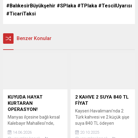
#BalıkesirBüyükşehir #SPlaka #TPlaka #TescilUyarısı
#TicariTaksi
Benzer Konular
KUYUDA HAYAT
2 KAHVE 2 SUYA 840 TL
KURTARAN
FİYAT
OPERASYON!
Kayseri Havalimanı’nda 2
Manyas ilçesine bağlı kırsal
Türk kahvesi ve 2 küçük şişe
Kalebayır Mahallesi’nde,
suya 840 TL ödeyen
otlatılmakta olan bir buzağı,
vatandaşlar, yüksek
14.06.2026
20.10.2025
arazide bulunan üzeri açık
fiyatlara tepki gösterdi.