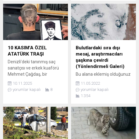
isteği tebessüm ettirdi.
BİRİNCİLERİ VALİLİKTE
BAŞKAN CIVA’YA “BENİ
AĞIRLANDI 2025 Liselere
ORYA YATIRIN” DEDİ
Geçiş Sistemi (LGS)
Çankırı’nın Eskipazar
sınavında tüm soruları doğru
ilçesinde bir kadın, vefat
yanıtlayarak Türkiye
eden eşinin mezarının
birinciliği derecesini elde
yanına gömülme isteğini,
eden Balıkesirli öğrenciler,
yanına gelen kişinin Belediye
gurur kaynağı oldu. Altıeylül,
10 KASIM’A ÖZEL
Bulutlardaki sıra dışı
Başkanı Serkan Civa
Bandırma ve Edremit
ATATÜRK TRAŞI
mesaj, araştırmacıları
olduğunun farkında
ilçelerinden çıkan başarılı
şaşkına çevirdi
Denizli’deki tanınmış saç
olmadan...
öğrenciler,...
(Yönlendirmeli Galeri)
sanatçısı ve erkek kuaförü
Mehmet Çağdaş, bir
Bu alana eklemiş olduğunuz
müşterisinin özel isteği
haberle ilgili kısa bir özet
10.11.2025
11.05.2022
üzerine saç kesimiyle
bilgisi ekleyebilirsiniz. Bu
yorumlar kapalı
8
yorumlar kapalı
unutulmaz bir esere imza
metin yazı düzenleme
1.354
attı. Çağdaş, genç
sayfasında "Özet"
müşterinin kafasına, 10
bölümünden eklenebilir.
Kasım Atatürk’ü Anma
Özet eklenmişse başlık
Günü’ne özel olarak Atatürk
altında kalın olarak bu
portresi ve yanına ay yıldız
şekilde gösterilir,
figürünü büyük bir ustalıkla
eklenmemişse bu alan boş
işledi. “BÜYÜK BİR HAYALİMİ
kalır.